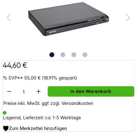
44,60 €
%
EVP**
55,00 €
(18.91% gespart)
Artikel Anzahl: Gib den gewünschten Wert e
In den Warenkorb
Preise inkl. MwSt. ggf. zzgl. Versandkosten
Lagernd, Lieferzeit: ca. 1-5 Werktage
Zum Merkzettel hinzufügen