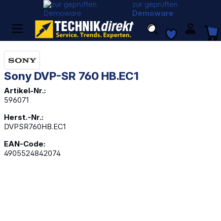
zur geprüften
Demoware
Sony DVP-SR 760 HB.EC1
Artikel-Nr.:
596071
Herst.-Nr.:
DVPSR760HB.EC1
EAN-Code:
4905524842074
Bildergalerie überspringen