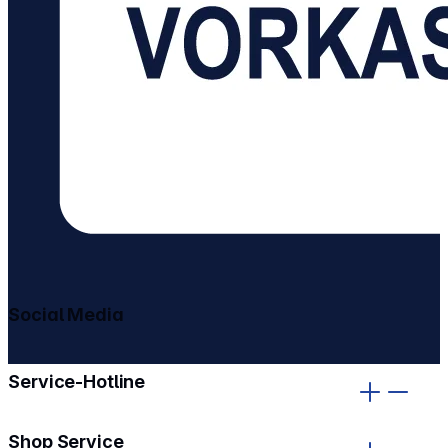
Social Media
gehe zu facebook
gehe zu instagram
Service-Hotline
Shop Service