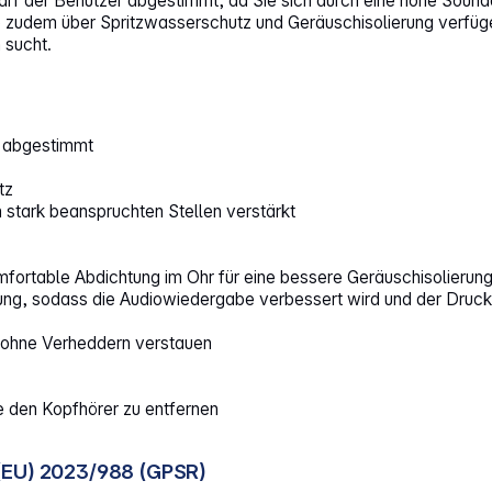
f der Benutzer abgestimmt, da Sie sich durch eine hohe Sound
 zudem über Spritzwasserschutz und Geräuschisolierung verfüge
 sucht.
g abgestimmt
tz
stark beanspruchten Stellen verstärkt
fortable Abdichtung im Ohr für eine bessere Geräuschisolierun
ung, sodass die Audiowiedergabe verbessert wird und der Druck 
d ohne Verheddern verstauen
 den Kopfhörer zu entfernen
(EU) 2023/988 (GPSR)