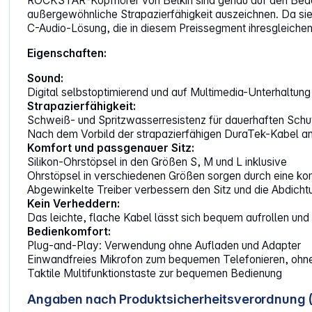
ROCKSTAR-Kopfhörer von Belkin sind genau auf den Bedar
außergewöhnliche Strapazierfähigkeit auszeichnen. Da sie
C-Audio-Lösung, die in diesem Preissegment ihresgleichen
Eigenschaften:
Sound:
Digital selbstoptimierend und auf Multimedia-Unterhaltun
Strapazierfähigkeit:
Schweiß- und Spritzwasserresistenz für dauerhaften Schu
Nach dem Vorbild der strapazierfähigen DuraTek-Kabel an 
Komfort und passgenauer Sitz:
Silikon-Ohrstöpsel in den Größen S, M und L inklusive
Ohrstöpsel in verschiedenen Größen sorgen durch eine kom
Abgewinkelte Treiber verbessern den Sitz und die Abdicht
Kein Verheddern:
Das leichte, flache Kabel lässt sich bequem aufrollen un
Bedienkomfort:
Plug-and-Play: Verwendung ohne Aufladen und Adapter
Einwandfreies Mikrofon zum bequemen Telefonieren, ohne
Taktile Multifunktionstaste zur bequemen Bedienung
Angaben nach Produktsicherheitsverordnung 