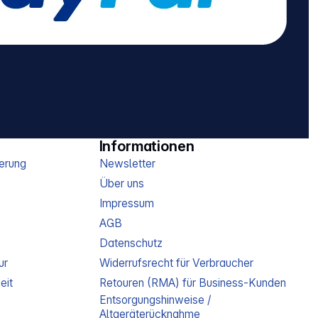
Informationen
erung
Newsletter
Über uns
Impressum
AGB
Datenschutz
ur
Widerrufsrecht für Verbraucher
eit
Retouren (RMA) für Business-Kunden
Entsorgungshinweise /
Altgeräterücknahme