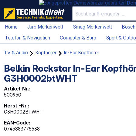
zur geprüften
De
Home
Jura Markenwelt
Smeg Markenwelt
Bosch
Telefon & Navigation
Computer & Büro
Sport & Outdo
TV & Audio
Kopfhörer
In-Ear Kopfhörer
Belkin Rockstar In-Ear Kopfh
G3H0002btWHT
Artikel-Nr.:
500950
Herst.-Nr.:
G3H0002BTWHT
EAN-Code:
0745883775538