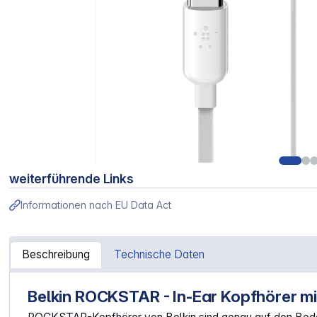
weiterführende Links
Informationen nach EU Data Act
Beschreibung
Technische Daten
Belkin ROCKSTAR - In-Ear Kopfhörer m
Artikelinformationen "Belkin Rockstar In-Ear Kopfhöre