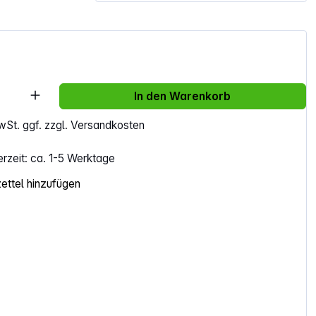
Anzahl: Gib den gewünschten Wert ein ode
In den Warenkorb
MwSt. ggf. zzgl. Versandkosten
erzeit: ca. 1-5 Werktage
ttel hinzufügen