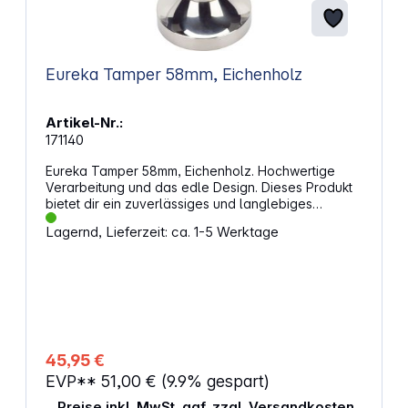
Adapter spülmaschinentauglich 1.8 m Kabellänge
für flexible Positionierung
Eureka Tamper 58mm, Eichenholz
Artikel-Nr.:
171140
Eureka Tamper 58mm, Eichenholz. Hochwertige
Verarbeitung und das edle Design. Dieses Produkt
bietet dir ein zuverlässiges und langlebiges
Werkzeug für die perfekte Kaffeezubereitung.
Lagernd, Lieferzeit: ca. 1-5 Werktage
Eigenschaften: Präzise mechanische Bearbeitung
für hohe Maßgenauigkeit Erstklassige Ästhetik durch
hochwertige Materialien Eichenholzgriff für eine
angenehme Haptik 58 mm Durchmesser für eine
optimale Kaffeeverdichtung
45,95 €
EVP**
51,00 €
(9.9% gespart)
Preise inkl. MwSt. ggf. zzgl. Versandkosten