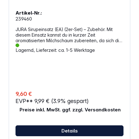
Artikel-Nr.:
239460
JURA Sirupeinsatz (EA) (2er-Set) – Zubehör. Mit
diesem Einsatz kannst du in kurzer Zeit
aromatisierten Milchschaum zubereiten, da sich die
Menge und der Geschmack des Sirups genau an
Lagernd, Lieferzeit: ca. 1-5 Werktage
deine Vorlieben anpassen lassen. Die integrierte
Skala hilft dir, eine gleichbleibende Dosierung zu
erreichen und verschiedene Spezialitäten nach
deinem Geschmack zuzubereiten. Eigenschaften:
unterstützt eine gleichmäßige Dosierung dank der
gut sichtbaren Skala hilft dir, die Sirupmenge für
kurze oder lange Spezialitäten anzupassen
ermöglicht sauberes Arbeiten dank der stabilen
9,60 €
Kunststoffkonstruktion geeignet für häufigen Einsatz,
EVP**
9,99 €
(3.9% gespart)
da beide Teile spülmaschinenfest sind lässt sich mit
einem Handgriff öffnen, wodurch die Reinigung
Preise inkl. MwSt. ggf. zzgl. Versandkosten
schneller geht praktisches 2er-Set Kompatibel mit:
E8 (ED) J10 (EA) J10 twin (EA) J8 (EA) J8 twin (EA)
S8 (EB)
Details