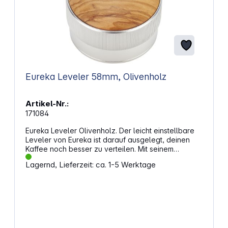
Eureka Leveler 58mm, Olivenholz
Artikel-Nr.:
171084
Eureka Leveler Olivenholz. Der leicht einstellbare
Leveler von Eureka ist darauf ausgelegt, deinen
Kaffee noch besser zu verteilen. Mit seinem
speziellen Verstellmechanismus sorgt er für eine
Lagernd, Lieferzeit: ca. 1-5 Werktage
gleichmäßige und ausgeglichene Kaffeeverteilung.
Eigenschaften: Verstellmechanismus: Regulierung
der Tiefe des Verteilers. Gestuftes System:
Akustische Einstellung für genaue Wahrnehmung
der Veränderungen. Numerische Skala:
Vollständige Kontrolle während des
Regulierungsprozesses. Ergonomische Form: