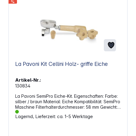
%
die tägliche Pflege in Küchen, Pausenzonen und
Kaffeeabteilungen. Eigenschaften: Konstante
Kühlung auf 4 °C für gleichmäßige
Milchschaumqualität Schlanke Form spart Fläche in
Küchen, Büros und Aufenthaltsräumen Edelstahl-
Deckel mit Verschlussmechanismus schützt die
Milch Direktes Nachfüllen ohne Entfernen des
Behälters Peltier-Kühlung für stabilen Kältehaushalt
Digitale Temperaturanzeige zur sofortigen
Kontrolle Spülmaschinentaugliche Teile erleichtern
den Reinigungsprozess
La Pavoni Kit Cellini Holz- griffe Eiche
Artikel-Nr.:
130834
La Pavoni SemiPro Eiche-Kit. Eigenschaften: Farbe:
silber / braun Material: Eiche Kompatibilität: SemiPro
Maschine Filterhalterdurchmesser: 58 mm Gewicht:
230 g
Lagernd, Lieferzeit: ca. 1-5 Werktage