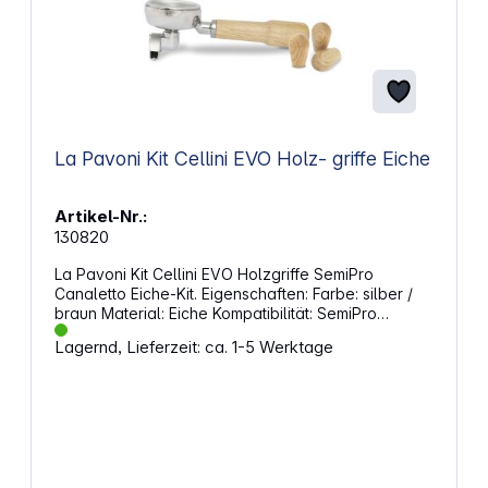
La Pavoni Kit Cellini EVO Holz- griffe Eiche
Artikel-Nr.:
130820
La Pavoni Kit Cellini EVO Holzgriffe SemiPro
Canaletto Eiche-Kit. Eigenschaften: Farbe: silber /
braun Material: Eiche Kompatibilität: SemiPro
Maschine Filterhalterdurchmesser: 58 mm Gewicht:
Lagernd, Lieferzeit: ca. 1-5 Werktage
230 g