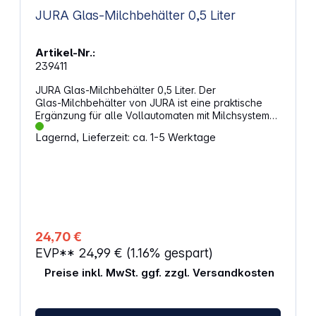
JURA Glas-Milchbehälter 0,5 Liter
Artikel-Nr.:
239411
JURA Glas-Milchbehälter 0,5 Liter. Der
Glas‑Milchbehälter von JURA ist eine praktische
Ergänzung für alle Vollautomaten mit Milchsystem
und ermöglicht eine komfortable Milchzufuhr.
Lagernd, Lieferzeit: ca. 1-5 Werktage
Er lässt sich leicht im Kühlschrank verstauen und bei
Bedarf direkt an die Maschine anschließen. Die
integrierte Milchlanze ist optimal auf die
Ansaughöhe abgestimmt, sodass die Milch
zuverlässig aufgeschäumt wird. Mit 0,5 l
Fassungsvermögen und spülmaschinengeeigneten
Komponenten ist er ideal für den täglichen Einsatz.
Eigenschaften: Hochwertiger Milchbehälter aus
24,70 €
Glas Glasbehälter, Deckel und Metallrohr sind
EVP**
24,99 €
(1.16% gespart)
spülmaschinengeeignet Individuell zuschneidbarer
Milchschlauch Fassungsvermögen des Behälters:
Preise inkl. MwSt. ggf. zzgl. Versandkosten
0,5 l