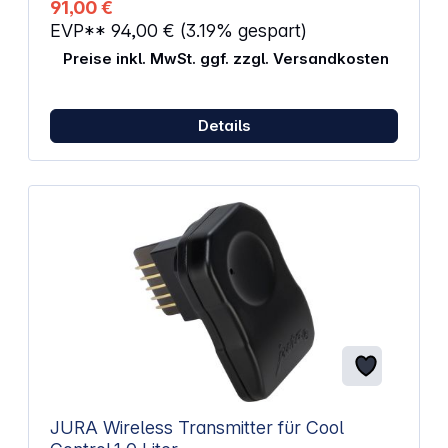
91,00 €
Verteilen des Kaffees. Hochwertige Materialien:
EVP**
94,00 €
(3.19% gespart)
Edelstahlbasis und Griff aus Holz. Durchmesser: 58
mm
Preise inkl. MwSt. ggf. zzgl. Versandkosten
Details
JURA Wireless Transmitter für Cool