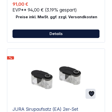
Angenehmes und komfortables Erlebnis beim
91,00 €
Verteilen des Kaffees. Hochwertige Materialien:
EVP**
94,00 €
(3.19% gespart)
Edelstahlbasis und Griff aus Holz. Durchmesser: 58
mm
Preise inkl. MwSt. ggf. zzgl. Versandkosten
Details
%
JURA Sirupaufsatz (EA) 2er-Set