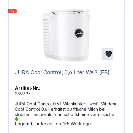
%
JURA Cool Control, 0,6 Liter Weiß (EB)
Artikel-Nr.:
239397
JURA Cool Control 0.6 l Milchkühler - weiß. Mit dem
Cool Control 0.6 l erhältst du frische Milch bei
stabiler Temperatur und schaffst eine verlässliche
Basis für cremige Spezialitäten. Die klare
Lagernd, Lieferzeit: ca. 1-5 Werktage
Gestaltung mit Edelstahlakzenten fügt sich stimmig
in jede Kaffeeumgebung ein. Der schlanke Aufbau