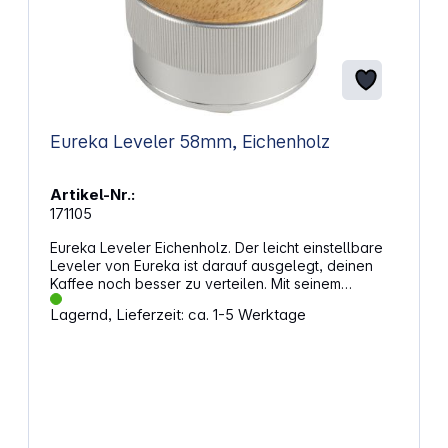
Eureka Leveler 58mm, Eichenholz
Artikel-Nr.:
171105
Eureka Leveler Eichenholz. Der leicht einstellbare
Leveler von Eureka ist darauf ausgelegt, deinen
Kaffee noch besser zu verteilen. Mit seinem
speziellen Verstellmechanismus sorgt er für eine
Lagernd, Lieferzeit: ca. 1-5 Werktage
gleichmäßige und ausgeglichene Kaffeeverteilung.
Eigenschaften: Verstellmechanismus: Regulierung
der Tiefe des Verteilers. Gestuftes System:
Akustische Einstellung für genaue Wahrnehmung
der Veränderungen. Numerische Skala:
Vollständige Kontrolle während des
Regulierungsprozesses. Ergonomische Form:
Angenehmes und komfortables Erlebnis beim