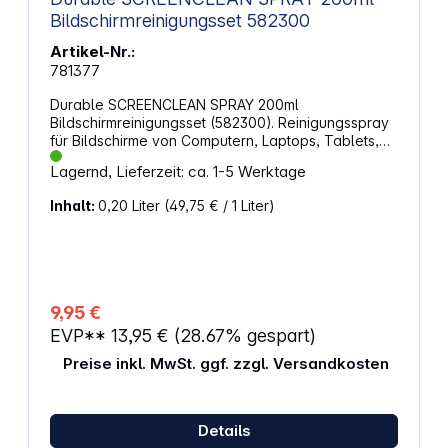
Bildschirmreinigungsset 582300
Artikel-Nr.:
781377
Durable SCREENCLEAN SPRAY 200ml
Bildschirmreinigungsset (582300). Reinigungsspray
für Bildschirme von Computern, Laptops, Tablets,
Smartphones und Navigationsgeräten Auch
Lagernd, Lieferzeit: ca. 1-5 Werktage
geeignet für die Reinigung von Glasflächen von z.B.
Kopierern und Scannern Inklusive Mikrofasertuch,
Inhalt:
0,20 Liter
(49,75 € / 1 Liter)
platzsparend im Deckel integriert Tuchgröße: 190 x
195 mm Material Tuch: 80 % PES (Polyester), 20 %
(PA) Polyamid Farbe: farbig sortiert Ideal zur
Entfernung von Fingerabdrücken, Staub und
Schmutz Inhalt: 200 ml Abmessungen
(Außenmaß): Ø 55 mm x Höhe 145 mm
9,95 €
EVP**
13,95 €
(28.67% gespart)
Preise inkl. MwSt. ggf. zzgl. Versandkosten
Details