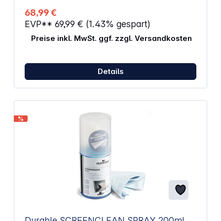
(nass und/oder trocken) Geeignet für alle
68,99 €
VisibleDust Flüssigkeiten 12 Stk. je Packung
EVP**
69,99 €
(1.43% gespart)
VisibleDust - Kompatibilitätsliste hier herunterladen
Preise inkl. MwSt. ggf. zzgl. Versandkosten
Details
%
Durable SCREENCLEAN SPRAY 200ml