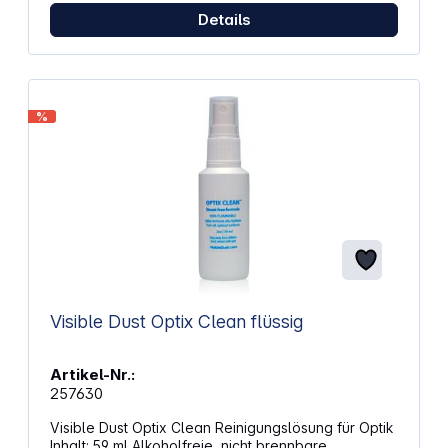
beidseitig verwendbar (nass und/oder trocken)
Details
Geeignet für alle VisibleDust Flüssigkeiten Dieses
Kit beinhaltet: VDust Plus 1 ml Orange VSwabs 20
mm (4er Pack) VisibleDust - Kompatibilitätsliste hier
herunterladen Gefahren- und Sicherheitshinweise:
Achtung! (P102) Darf nicht in die Hände von Kindern
gelangen.
%
Visible Dust Optix Clean flüssig
Artikel-Nr.:
257630
Visible Dust Optix Clean Reinigungslösung für Optik
Inhalt: 59 ml Alkoholfreie, nicht brennbare