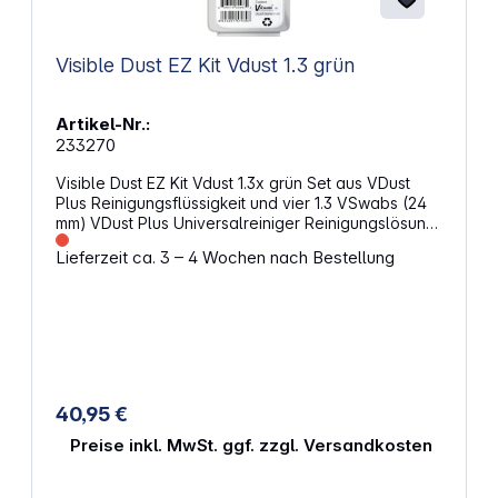
Visible Dust EZ Kit Vdust 1.3 grün
Artikel-Nr.:
233270
Visible Dust EZ Kit Vdust 1.3x grün Set aus VDust
Plus Reinigungsflüssigkeit und vier 1.3 VSwabs (24
mm) VDust Plus Universalreiniger Reinigungslösung
mit Isopropanol Auch für Kameras OHNE
Lieferzeit ca. 3 – 4 Wochen nach Bestellung
Tiefpassfilter Verhindert statische Aufladung
Verhindert Schlieren-Bildung Für grüne und orange
Swabs Diese Swabs sind ein hervorragendes Mittel
für eine gründliche Sensornassreinigung. Sie sind
ebenso weich und sensorschonend wie die Swabs
der Orange Series und mit allen
Reinigungslösungen aus dem Sortiment von
VisibleDust kompatibel. Mikrofaserstruktur - Schont
40,95 €
den Sensor (Swabs für die Sensorgröße 1.3x) Keine
Fusselbildung (rundum geschlossenes Fließ), keine
Preise inkl. MwSt. ggf. zzgl. Versandkosten
Fäden Optimale Verteilung der Flüssigkeit durch
Mini-Kanäle Ein Swab pro Reinigung, aber