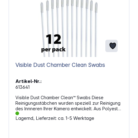
herunterladen Gefahren- und Sicherheitshinweise:
Achtung! (P102) Darf nicht in die Hände von Kindern
gelangen.
Visible Dust Chamber Clean Swabs
Artikel-Nr.:
613641
Visible Dust Chamber Clean™ Swabs Diese
Reinigungsstäbchen wurden speziell zur Reinigung
des Innneren Ihrer Kamera entwickelt. Aus Polyester
gefertigt, sorgen die Reinigungsflächen der
Lagernd, Lieferzeit: ca. 1-5 Werktage
Chamber Clean™ Swabs für ein optimales
Reinigungsergebnis. Die Chamber Clean™
Reinigungsstäbchen eignen sich ideal zur
Verwendung in Kombination mit der Chamber