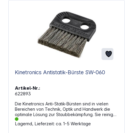
Kinetronics Antistatik-Bürste SW-060
Artikel-Nr.:
622893
Die Kinetronics Anti-Statik-Bürsten sind in vielen
Bereichen von Technik, Optik und Handwerk die
optimale Lösung zur Staubbekämpfung. Sie reinigen
beispielsweise die Oberflächen von Filmen und
Lagernd, Lieferzeit: ca. 1-5 Werktage
befreien die Filmstreifen von elektrischen
Ladungsträgern. Sie entfernen wirkungsvoll Staub