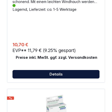
schonend. Mit einem leichten Windhauch werden
Staub und Krümel völlig kratzfrei entfernt.
Lagernd, Lieferzeit: ca. 1-5 Werktage
Eigenschaften: Blasebalg zur schonenden
Reinigung von Objektiven und Okularen entfernt
kontaktlos Staub, Krümel und andere kleine Partikel
optimale Blaswirkung durch Ventil-System
umweltfreundlich, weil Reinigung ohne Flüssigkeit
und Chemikalien talkumfrei Durchmesser
Gummibalg: 5,5 cm Länge: 16,6 cm
10,70 €
EVP**
11,79 €
(9.25% gespart)
Preise inkl. MwSt. ggf. zzgl. Versandkosten
Details
%