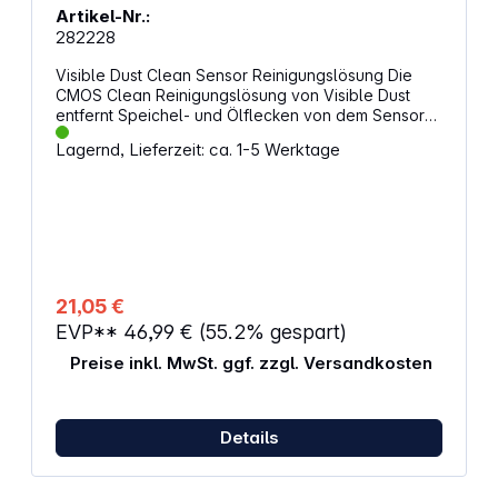
Artikel-Nr.:
282228
Visible Dust Clean Sensor Reinigungslösung Die
CMOS Clean Reinigungslösung von Visible Dust
entfernt Speichel- und Ölflecken von dem Sensor
Ihrer Digital Kamera. Entfernt Speichel und Öl
Lagernd, Lieferzeit: ca. 1-5 Werktage
Schnelles und rückstandsfreies verdunsten der
Reinigungslösung Kompatibel mit dem DHAP
Orange swab und dem MXD-100 Green Swab Nicht
entflammbar, giftig oder gefährlich Gefahren- und
Sicherheitshinweise: Gefahr! (P102) Darf nicht in die
Hände von Kindern gelangen. (P302 + P350) BEI
KONTAKT MIT DER HAUT: Behutsam mit viel Wasser
und Seife waschen. (P305 + P351 + P338) BEI
21,05 €
KONTAKT MIT DEN AUGEN: Einige Minuten lang
EVP**
46,99 €
(55.2% gespart)
behutsam mit Wasser spülen. Vorhandene
Kontaktlinsen nach Möglichkeit entfernen. Weiter
Preise inkl. MwSt. ggf. zzgl. Versandkosten
spülen. (P337 + P313) Bei anhaltender
Augenreizung: Ärztlichen Rat einholen/ärztliche
Hilfe hinzuziehen.
Details