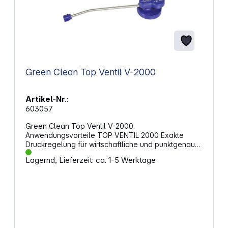
Green Clean Top Ventil V-2000
Artikel-Nr.:
603057
Green Clean Top Ventil V-2000.
Anwendungsvorteile TOP VENTIL 2000 Exakte
Druckregelung für wirtschaftliche und punktgenaue
Genauigkeit 360° drehbare Düse für präzise
Lagernd, Lieferzeit: ca. 1-5 Werktage
Einhandbedienung Turbo-Düse erhöht den Druck
und schützt gleichzeitig empfindliche Komponenten
vor Beschädigungen Top Ventil kann jederzeit ohne
Gasverlust aus der Dose entfernt werden Extrem
robust; für den wiederholten Gebrauch konzipiert
Sparen unnötige Einwegkomponenten Kann mit
anderem Zubehör ergänzt werden Abblaseventil –
geeignet für die Reinigung aller Arten von