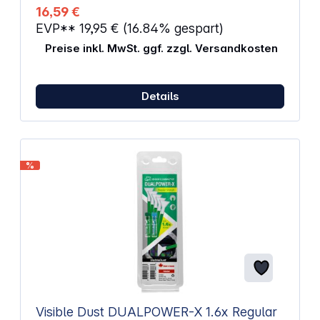
den gelösten Schmutz abzuheben. Das verwendete
16,59 €
Seiden Derivat Tuch ist mit einer speziellen Technik
EVP**
19,95 €
(16.84% gespart)
fixiert. saugstark fusselfrei vorbehandeltes Tuch
reinigt streifenfrei
Preise inkl. MwSt. ggf. zzgl. Versandkosten
Details
%
Visible Dust DUALPOWER-X 1.6x Regular