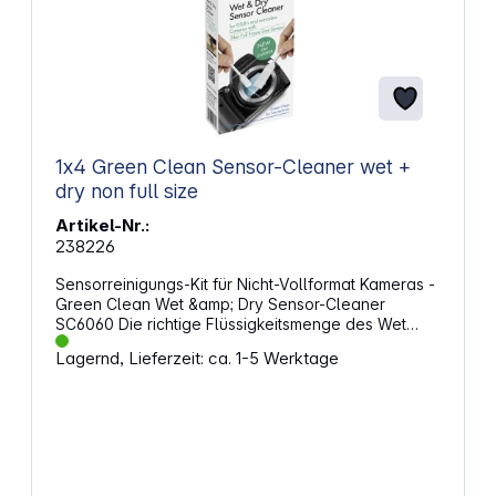
1x4 Green Clean Sensor-Cleaner wet +
dry non full size
Artikel-Nr.:
238226
Sensorreinigungs-Kit für Nicht-Vollformat Kameras -
Green Clean Wet &amp; Dry Sensor-Cleaner
SC6060 Die richtige Flüssigkeitsmenge des Wet
Foam ist ein wesentlicher Bestandteil sicherer
Lagernd, Lieferzeit: ca. 1-5 Werktage
Anwendung! Die spezielle Oberfläche des Dry
Sweeper sorgt für streifenfreie Reinigung.
Eigenschaften des Wet Foam fettlösend ungiftig
unbrennbar kein Überdosieren möglich keine
überlaufende Flüssigkeit löst Schmierflecken sicher
in der Anwendung Eigenschaften des Dry Sweeper
Wird unmittelbar nach WET FOAM verwendet, um