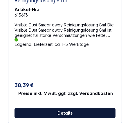
Reinigungslösung 8 ml
Artikel-Nr.:
613613
Visible Dust Smear away Reinigungslösung 8ml Die
Visible Dust Smear away Reinigungslösung 8ml ist
geeignet für starke Verschmutzungen wie Fette,
große Flecken und Schlieren. Mit antistatischer
Lagernd, Lieferzeit: ca. 1-5 Werktage
Wirkung! Zur Verwendung mit den Visible Dust
Swabs der grünen Serie. Gefahren- und
Sicherheitshinweise: Achtung! (P102) Darf nicht in die
Hände von Kindern gelangen.
38,39 €
Preise inkl. MwSt. ggf. zzgl. Versandkosten
Details