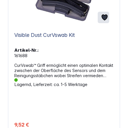
Visible Dust CurVswab Kit
Artikel-Nr.:
161688
CurVswab™ Griff ermöglicht einen optimalen Kontakt
zwischen der Oberfläche des Sensors und dem
Reinigungsstäbchen wobei Streifen vermieden
werden, die durch reguläre
Lagernd, Lieferzeit: ca. 1-5 Werktage
Reinigungsstäbchengriffe entstehen können. Durch
die Verwendung des CurVswab™ Griff wird
die Reinigung einfacher. Von Beginn an gleicht der
Reinigungsprozess dem eines erfahrenen
Benutzers. So gelingt jedem eine professionelle
Linsenreinigung. Features Besseres
Reinigungsergebnis von Kante zu Kante Besserer
Halt auf dem Griff des Reinigungsstäbchens
9,52 €
Verhindert Streifen