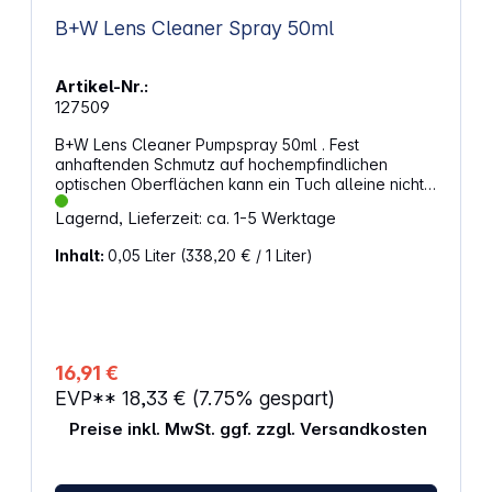
B+W Lens Cleaner Spray 50ml
Artikel-Nr.:
127509
B+W Lens Cleaner Pumpspray 50ml . Fest
anhaftenden Schmutz auf hochempfindlichen
optischen Oberflächen kann ein Tuch alleine nicht
entfernen. Dafür wurde der B+W Lens Cleaner
Lagernd, Lieferzeit: ca. 1-5 Werktage
entwickelt, eine flüssige nichtalkoholische
Reinigungslösung mit stark reinigungsaktiven
Inhalt:
0,05 Liter
(338,20 € / 1 Liter)
Wirkstoffen, die keine störenden Rückstände auf
dem Glas hinterlassen. Der B+W Lens-Cleaner wird
in einer kompakten 50 ml Kunststofflasche als
Pumpspray ohne Treibgas geliefert. Der B+W Lens-
Cleaner ist einfach in der Anwendung, nicht
brennbar und umweltfreundlich. Unentbehrlich für
16,91 €
jeden Fotografen.
EVP**
18,33 €
(7.75% gespart)
Preise inkl. MwSt. ggf. zzgl. Versandkosten