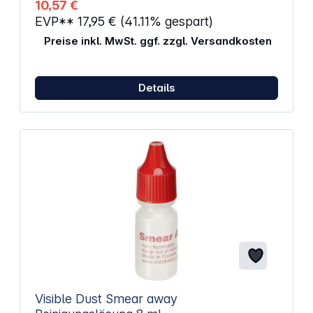
10,57 €
technischen Geräten. Extrem robust und für den
EVP**
17,95 €
(41.11% gespart)
wiederholten Gebrauch an vielen Dosen konzipiert.
Die verbesserte Methode spart Zeit durch bessere
Preise inkl. MwSt. ggf. zzgl. Versandkosten
Arbeitsvorteile und verhindert gleichzeitig die
Verwendung unnötiger Einwegteile.
Details
Visible Dust Smear away