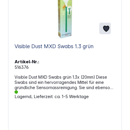
Visible Dust MXD Swabs 1.3 grün
Artikel-Nr.:
516376
Visible Dust MXD Swabs grün 1.3x (20mm) Diese
Swabs sind ein hervorragendes Mittel für eine
gründliche Sensornassreinigung. Sie sind ebenso
weich und sensorschonend wie die Swabs der
Lagernd, Lieferzeit: ca. 1-5 Werktage
Orange Series und mit allen Reinigungslösungen
aus dem Sortiment von VisibleDust kompatibel.
Mikrofaserstruktur - Schont den Sensor (Swabs für
die Sensorgröße 1.3x) Keine Fusselbildung (rundum
geschlossenes Fließ), keine Fäden Optimale
Verteilung der Flüssigkeit durch Mini-Kanäle Ein
Swab pro Reinigung, aber beidseitig verwendbar