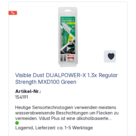
%
Visible Dust DUALPOWER-X 1.3x Regular
Strength MXD100 Green
Artikel-Nr.:
154191
Heutige Sensortechnologien verwenden meistens
wasserabweisende Beschichtungen um Flecken zu
vermeiden. Vdust Plus ist eine alkoholbasierte
Reinigungslösung mit hoher Flüchtigkeit, die ideal
Lagernd, Lieferzeit: ca. 1-5 Werktage
geeignet ist um Wasserflecken auf beschichteten
Sensoren zu entfernen. Leider ist Alkohol nicht sehr