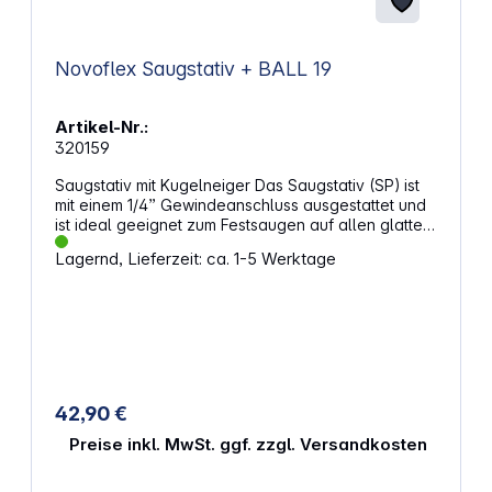
Novoflex Saugstativ + BALL 19
Artikel-Nr.:
320159
Saugstativ mit Kugelneiger Das Saugstativ (SP) ist
mit einem 1/4” Gewindeanschluss ausgestattet und
ist ideal geeignet zum Festsaugen auf allen glatten
Flächen.Der äußerst kompakte und dabei stabile
Lagernd, Lieferzeit: ca. 1-5 Werktage
Kugelkopf BALL 19 hält problemlos Ausrüstungen bis
zu 3 kg.
42,90 €
Preise inkl. MwSt. ggf. zzgl. Versandkosten