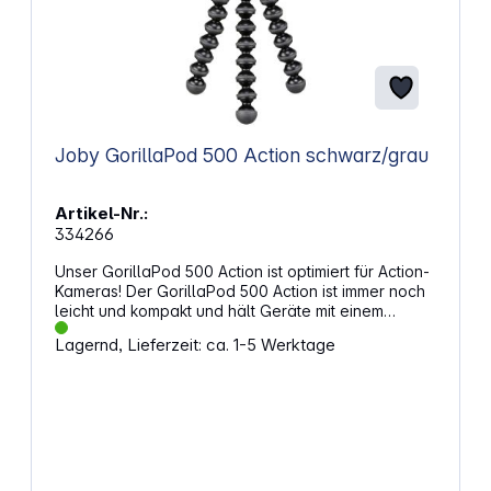
Joby GorillaPod 500 Action schwarz/grau
Artikel-Nr.:
334266
Unser GorillaPod 500 Action ist optimiert für Action-
Kameras! Der GorillaPod 500 Action ist immer noch
leicht und kompakt und hält Geräte mit einem
Gewicht von bis zu 500 Gramm. Merkmale: Action-
Lagernd, Lieferzeit: ca. 1-5 Werktage
Orientierung: Integrierte Pin-Joint Halterung und
lange GoPro Daumenschraube für Action-Kameras
wie GoPro Session, GoPro Hero 5 und kleine 360er
Kameras. Flexibel: Greifen. Umhüllen.
Aufstellen. Bewegliche Gelenke sichern das Objekt
und positionieren die Kamera in jedem Winkel für
eine optimale Perspektive. Tragbar: Mit
zusammenklappbaren Beinen und einfach in einer