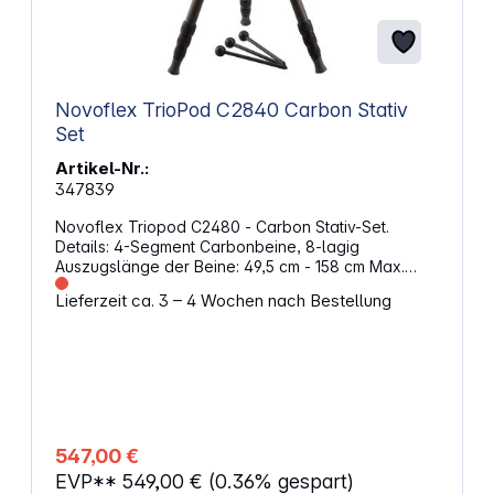
Novoflex TrioPod C2840 Carbon Stativ
Set
Artikel-Nr.:
347839
Novoflex Triopod C2480 - Carbon Stativ-Set.
Details: 4-Segment Carbonbeine, 8-lagig
Auszugslänge der Beine: 49,5 cm - 158 cm Max.
Arbeitshöhe: 148 cm Min. Arbeitshöhe: 6,5 cm (bei
Lieferzeit ca. 3 – 4 Wochen nach Bestellung
Verwendung der austauschbaren Minibeine)
Packmaß (Basis mit Beinen): 54 cm Max. Belastung:
25 kg Oberer Gewindeanschluss: 1/4",
austauschbar gegen 3/8" Seitlicher
Zubehöranschluss: 1/4" und 3/8" Rastwinkel der
Beinanschlüsse: 20°, 40°, 60° und 87° Durchmesser
der Beinsegmente (mm): 27,9; 24,9; 21,9; 18,9
Komplettgewicht: 1450g Herausschraubbarer
547,00 €
Stahlspike unterhalb der Gummikappe
EVP**
549,00 €
(0.36% gespart)
Austauschbare Minibeine, Einbeinstativ-Adapter QP-