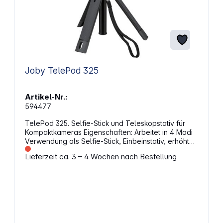
Joby TelePod 325
Artikel-Nr.:
594477
TelePod 325. Selfie-Stick und Teleskopstativ für
Kompaktkameras Eigenschaften: Arbeitet in 4 Modi
Verwendung als Selfie-Stick, Einbeinstativ, erhöhter
Ständer oder Stativ Kompatibel mit einer Vielzahl
Lieferzeit ca. 3 – 4 Wochen nach Bestellung
von JOBY-Halterungen Leichte, hochfeste
Konstruktion Perfekt für kompakte Point &amp;
Shoots, 360 und Action Cams Gewicht: 159 g 1/4
"-20 Standard-Stativhalterung Material: Edelstahl,
ABS-Kunststoff, glasgefüllter Nylon-Kunststoff, TPE
Maße: 3,81 x 3,81 x 19,05 cm Erweiterte
Abmessungen: 3,81 x 3,81 x 56 cm Kapazität: 325 g