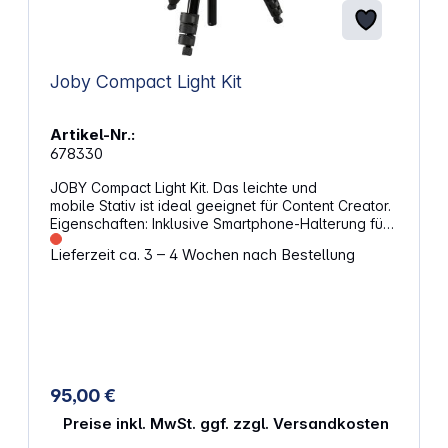
160 g
Joby Compact Light Kit
Artikel-Nr.:
678330
JOBY Compact Light Kit. Das leichte und
mobile Stativ ist ideal geeignet für Content Creator.
Eigenschaften: Inklusive Smartphone-Halterung für
Vlogger Kompaktes Full Size-Stativ Schnelle
Lieferzeit ca. 3 – 4 Wochen nach Bestellung
Stativfußeinstellung mit Hebelverschlüssen
Kugelkopf 1/4" für Equipment bis zu 1,5 kg
Stativplatte fest eingebaut mit einfacher
Radbefestigung zum montieren und abnehmen des
Equipments Panoramarotation: 360 Grad
Abmessungen: 8,7 x 8,7 x 39,8 cm Gewicht: 870 g
95,00 €
Preise inkl. MwSt. ggf. zzgl. Versandkosten