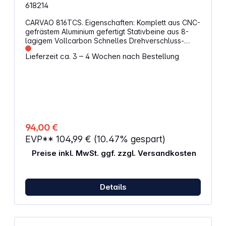
618214
CARVAO 816TCS. Eigenschaften: Komplett aus CNC-
gefrästem Aluminium gefertigt Stativbeine aus 8-
lagigem Vollcarbon Schnelles Drehverschluss-
System zum einfachen Öffnen und Schließen der
Lieferzeit ca. 3 – 4 Wochen nach Bestellung
Beine Hochwertiges Material und erstklassige
Qualität Kugelkopf mit zwei getrennten
Klemmschrauben für Kugel und Horizontalachse
Ausgestattet mit Arca-Swiss kompatiblem
Schnellkupplungssystem Stativhöhe max.: 70,5 cm
Stativhöhe min.: 11 cm Stativpackmaß: 27 cm
Tragfähigkeit: 4 kg Gewicht: 445 g Geeignet für:
Systemkamera, Spiegelreflexkamera, Mobiltelefon
94,00 €
EVP**
104,99 €
(10.47% gespart)
Preise inkl. MwSt. ggf. zzgl. Versandkosten
Details