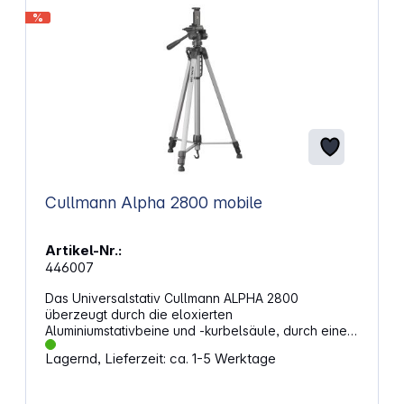
%
Cullmann Alpha 2800 mobile
Artikel-Nr.:
446007
Das Universalstativ Cullmann ALPHA 2800
überzeugt durch die eloxierten
Aluminiumstativbeine und -kurbelsäule, durch eine
zuverlässige Stativbeinklemmung und durch einen
Lagernd, Lieferzeit: ca. 1-5 Werktage
kompakten 3-Weg-Panoramakopf mit
Schnellkupplungssystem. Eigenschaften:
Arbeitshöhe: 67,5 - 184,5 cm Packmaß: 70 cm