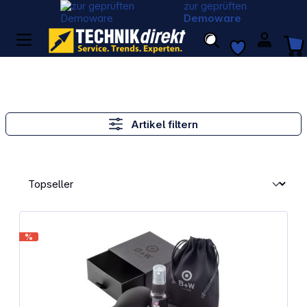
zur geprüften
Demoware
Artikel filtern
%