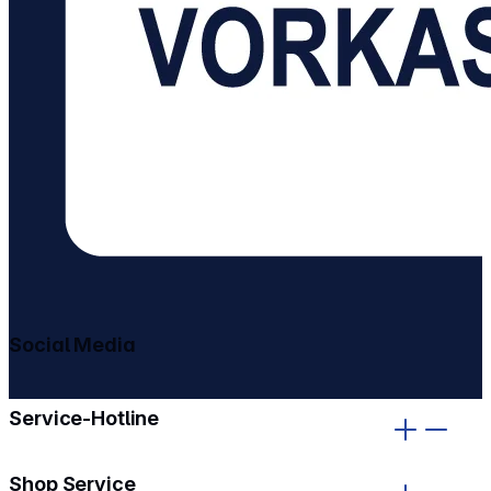
Social Media
gehe zu facebook
gehe zu instagram
Service-Hotline
Shop Service