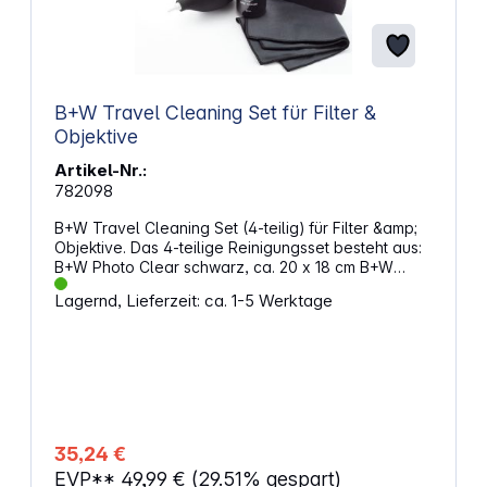
B+W Travel Cleaning Set für Filter &
Objektive
Artikel-Nr.:
782098
B+W Travel Cleaning Set (4-teilig) für Filter &amp;
Objektive. Das 4-teilige Reinigungsset besteht aus:
B+W Photo Clear schwarz, ca. 20 x 18 cm B+W
Blasebalg, ca. 9 cm B+W Lens Cleaner Pumpspray,
Lagernd, Lieferzeit: ca. 1-5 Werktage
30 ml B+W Zuziehbeutel Der ideale Begleiter zur
Pflege für Filter und Fotoequipment. B+W Photo
Clear: Material: Hightech Mikrofaser Bis 40 °C
waschbar Für alle optische Oberflächen B+W
Blasebalg: Kontaktlose Staubentfernung Präzise
Luftdüsenführung Kraftvoller Luftstrom Reinigen an
unzugänglichen Stellen B+W Lens Cleaner
Pumpspray: Schlierenfreie Anwendung bei
35,24 €
hartnäckiger Verschmutzung auf hochempfindlichen
EVP**
49,99 €
(29.51% gespart)
optischen Oberflächen. Löst festanhaftende