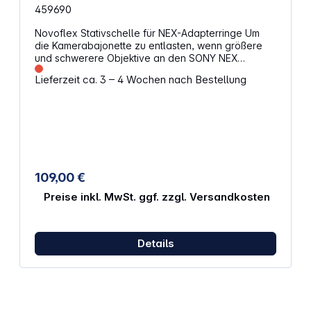
459690
Novoflex Stativschelle für NEX-Adapterringe Um
die Kamerabajonette zu entlasten, wenn größere
und schwerere Objektive an den SONY NEX
Gehäusen montiert werden, empfiehlt sich die
Lieferzeit ca. 3 – 4 Wochen nach Bestellung
Verwendung des zusätzlichen Stativ-Adapters von
NOVOFLEX für die NEX- Adapter. Er passt ideal zu
den Q-Schnellkupplungen, kann aber auch auf
einem 1/4“ Gewinde montiert werden. Gewicht: 60g
109,00 €
Preise inkl. MwSt. ggf. zzgl. Versandkosten
Details