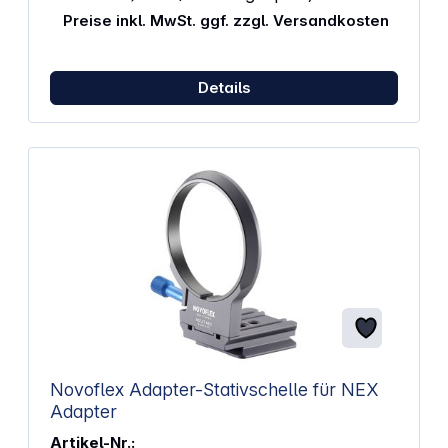
Schmutzpartikel, die von Pinsel und Tuch nicht
Preise inkl. MwSt. ggf. zzgl. Versandkosten
entfernt werden können. Alkoholfreies Pumpspray
ohne Treibgas, nicht brennbar. Umweltfreundlich
biologisch abbaubar.
Details
Novoflex Adapter-Stativschelle für NEX
Adapter
Artikel-Nr.: