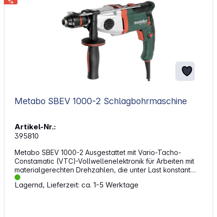
%
Metabo SBEV 1000-2 Schlagbohrmaschine
Artikel-Nr.:
395810
Metabo SBEV 1000-2 Ausgestattet mit Vario-Tacho-
Constamatic (VTC)-Vollwellenelektronik für Arbeiten mit
materialgerechten Drehzahlen, die unter Last konstant
bleiben Metabo Marathon-Motor mit Staubschutz
Lagernd, Lieferzeit: ca. 1-5 Werktage
mechanisches Entkoppeln des Antriebs bei Blockieren
des Einsatzwerkzeugs dank Metabo S-automatic
Sicherheitskupplung Kabelschonende Kugeltülle für
optimale Bewegungsfreiheit beim Arbeiten