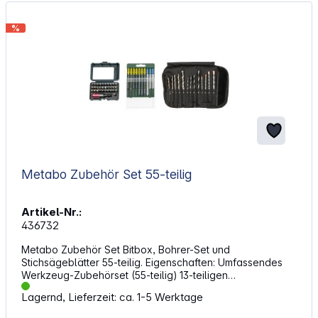
Saugschlauch: 450 mm Schlauchanschluss Durchmesser:
58 mm Saugschlauch Durchmesser: 49 mm
%
Metabo Zubehör Set 55-teilig
Artikel-Nr.:
436732
Metabo Zubehör Set Bitbox, Bohrer-Set und
Stichsägeblätter 55-teilig. Eigenschaften: Umfassendes
Werkzeug-Zubehörset (55-teilig) 13-teiligen
Bohrersortiment (Rolltasche) 10 Stichsägeblättern Bit-Box
Lagernd, Lieferzeit: ca. 1-5 Werktage
mit 32 Teilen