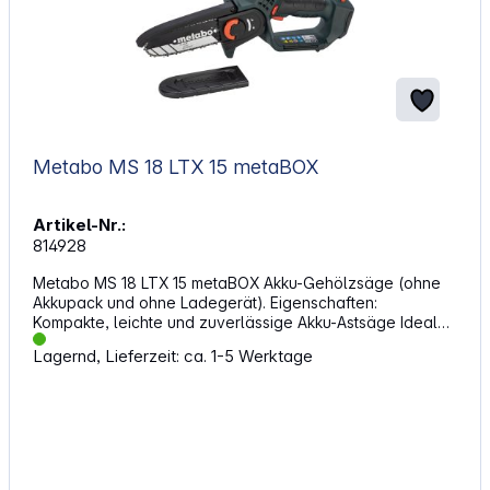
Metabo MS 18 LTX 15 metaBOX
Artikel-Nr.:
814928
Metabo MS 18 LTX 15 metaBOX Akku-Gehölzsäge (ohne
Akkupack und ohne Ladegerät). Eigenschaften:
Kompakte, leichte und zuverlässige Akku-Astsäge Ideal
für den Beschnitt von Bäumen und Sträuchern sowie für
Lagernd, Lieferzeit: ca. 1-5 Werktage
die Gartenpflege Hohe und konstante
Kettengeschwindigkeit auch unter Belastung Mit einer
Akkuladung (Li-Power Akkupack 18 V/2,0 Ah) bis zu 60
starke Schnitte in Hartholz Ø 80 mm möglich Kette mit
geringem Rückschlag für flüssige, sichere Schnitte und
minimale Vibrationen Schutzhaube, Griffschutz und
Sicherheitsschalter Gummierte Griffbereiche Ein Akku-