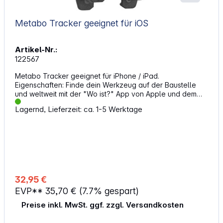
Metabo Tracker geeignet für iOS
Artikel-Nr.:
122567
Metabo Tracker geeignet für iPhone / iPad.
Eigenschaften: Finde dein Werkzeug auf der Baustelle
und weltweit mit der "Wo ist?" App von Apple und dem
innovativen Metabo Tracker Globales Tracking über das
Lagernd, Lieferzeit: ca. 1-5 Werktage
umfangreiche und sichere Apple Find My Netzwerk
Nahbereichs-Tracking: laute Signaltöne (120 dB) führen
schnell zum Zielobjekt Vergiss mich nicht! Aktivierbare
Push-Benachrichtigung bei Distanzüberschreitung zum
Tracker Wie ein Apple AirTag®, speziell für das
Handwerk: robustes Gehäuse mit hohem Staub- und
Wasserschutz (IP 67) 3 Jahre Batterielaufzeit mit
Benachrichtigung bei notwendigem Austausch Zahlreiche
32,95 €
Befestigungsmöglichkeiten des Trackers am Objekt
EVP**
35,70 €
(7.7% gespart)
Nahezu unsichtbares Einklipsen des Trackers in jede
metaBOX Perfekte Übersicht mit der Metabo App:
Preise inkl. MwSt. ggf. zzgl. Versandkosten
registrierte Metabo Tracker und Elektrowerkzeuge
können verknüpft werden Kompatibel mit Apple CarPlay