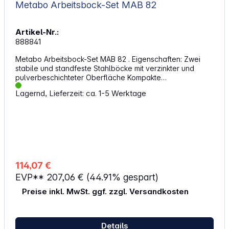
Metabo Arbeitsbock-Set MAB 82
Artikel-Nr.:
888841
Metabo Arbeitsbock-Set MAB 82 . Eigenschaften: Zwei
stabile und standfeste Stahlböcke mit verzinkter und
pulverbeschichteter Oberfläche Kompakte
Transportmaße und leichte Montage in wenigen
Lagernd, Lieferzeit: ca. 1-5 Werktage
Sekunden Optimale Arbeitshöhe durch höhenverstellbare
Beine Seitliche Kantholzaufnahmen, verstellbar, um zwei
Böcke zu verbinden Zur Befestigung von halbstationären
Maschinen wie z. B. Kappsägen mit Öffnungen für Spann-
oder Schraubzwingen. Zusätzliche Auflagewinkel an den
Standbeinen Schwenkfüße zum Ausgleich von
Bodenunebenheiten Tragegriff zum einfachen Transport
Technische Daten: Gewicht: 10,2 kg Max. Traglast,
114,07 €
einzeln:: 590 kg Höhe: 615 - 820 mm Abmessungen,
EVP**
207,06 €
(44.91% gespart)
aufgebaut: 1160 x 980 x 820 mm Abmessungen,
zusammengeklappt: 110 x 980 x 142 mm Lieferumfang: 2x
Preise inkl. MwSt. ggf. zzgl. Versandkosten
Arbeitsböcke Raue selbstklebende Auflage Weiche
selbstklebende Auflage
Details