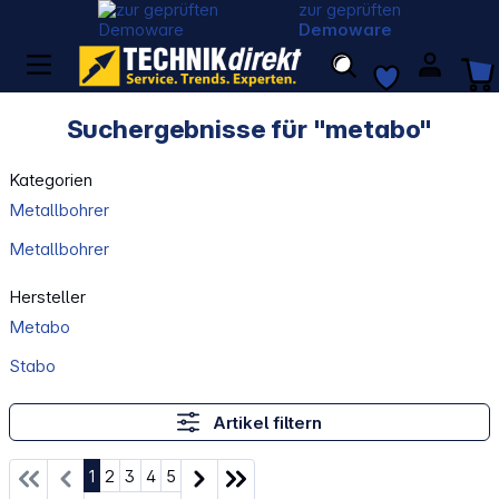
zur geprüften
Demoware
Suchergebnisse für "metabo"
Kategorien
Metallbohrer
Metallbohrer
Hersteller
Metabo
Stabo
Artikel filtern
Seite
Seite
Seite
Seite
Seite
1
2
3
4
5