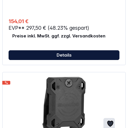
Innensechskantspindel Der Wiederanlaufschutz
verhindert unbeabsichtigtes Anlaufen nach
Stromunterbrechung Drehzahlvorwahl Robustes
Aluminiumdruckguss-Getriebegehäuse Rechts-/ Linkslauf
154,01 €
Drehbare Kohlebürstenbrücke Lieferumfang: 1x Metabo
EVP**
297,50 €
(48.23% gespart)
SBEV 1000-2 Schlagbohrmaschine 1x Zusatzhandgriff 1x
Tiefenanschlag 1x Transportkoffer
Preise inkl. MwSt. ggf. zzgl. Versandkosten
Details
%