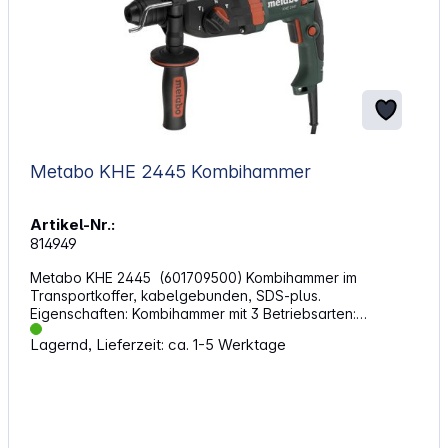
Metabo KHE 2445 Kombihammer
Artikel-Nr.:
814949
Metabo KHE 2445 (601709500) Kombihammer im
Transportkoffer, kabelgebunden, SDS-plus.
Eigenschaften: Kombihammer mit 3 Betriebsarten:
Hammerbohren, Bohren und Meißeln Vario (V)-Elektronik
Lagernd, Lieferzeit: ca. 1-5 Werktage
für materialgerechte Drehzahlen Metabo S-automatic
Sicherheitskupplung: mechanische Trennung des Antriebs
bei blockiertem Bohrer für sicheres Arbeiten Schalter mit
Arretierung für komfortables Arbeiten im Dauerbetrieb
Technische Daten: Leerlaufdrehzahl: 0 - 1500 /min
Drehzahl bei Nennlast: 1050 /min Werkzeugaufnahme: