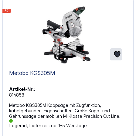
(ohne Akku) Lieferumfang: Metabo BS 18 LTX-3 BL Q I
Metal (603180840) Akku-Bohrschrauber
%
1x Schnellwechselbohrfutter Futuro Top QuickPlus 1x
Hakenschlüssel 1x Transportkoffer metaBOX 145 L
Lieferung erfolgt ohne Akku und ohne Ladegerät
Metabo KGS305M
Artikel-Nr.:
814858
Metabo KGS305M Kappsäge mit Zugfunktion,
kabelgebunden. Eigenschaften: Große Kapp- und
Gehrunssäge der mobilen M-Klasse Precision Cut Line
(PCL): exakte Schatten-Schnittlinie ohne Nachjustieren
Lagernd, Lieferzeit: ca. 1-5 Werktage
durch ideal platzierte LED Hohe Schnittleistung Kräftiger
Universalmotor Drehteller mit schneller, präziser