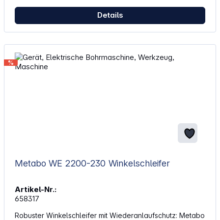
Track and Find - einfach und genial, nicht nur für
Werkzeuge Farbe: schwarz Technische Daten:
Details
Abmessungen: 58 x 45 x 9 mm Gewicht: 29 g Schutzart IP:
IP 67 Kompatibilität: iOS Batterie: CR2450
Betriebstemperatur: - 15 - + 50 °C
%
Metabo WE 2200-230 Winkelschleifer
Artikel-Nr.:
658317
Robuster Winkelschleifer mit Wiederanlaufschutz: Metabo