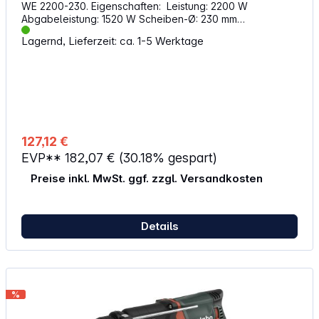
WE 2200-230. Eigenschaften: Leistung: 2200 W
Abgabeleistung: 1520 W Scheiben-Ø: 230 mm
Spindelgewinde: M 14 Leerlaufdrehzahl: 6600 /min
Lagernd, Lieferzeit: ca. 1-5 Werktage
Drehzahl bei Nennlast: 4300 /min Drehmoment: 13.5 Nm
Wiederanlaufschutz: verhindert unbeabsichtigtes
Anlaufen nach Stromunterbrechung Sanftanlauf
Zusatzhandgriff an drei Positionen montierbar
Lieferumfang: 1x Schutzhaube 1x Zusatzhandgriff 1x
Zweilochschlüssel
127,12 €
EVP**
182,07 €
(30.18% gespart)
Preise inkl. MwSt. ggf. zzgl. Versandkosten
Details
%