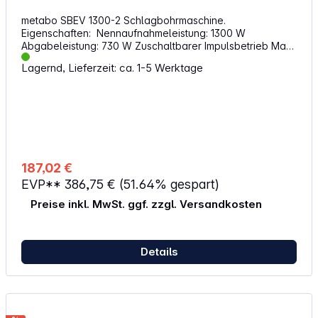
metabo SBEV 1300-2 Schlagbohrmaschine.
Eigenschaften: Nennaufnahmeleistung: 1300 W
Abgabeleistung: 730 W Zuschaltbarer Impulsbetrieb Max.
Drehmoment: 44 / 16 Nm Bohr-Ø Mauerwerk: 24 mm Bohr-
Lagernd, Lieferzeit: ca. 1-5 Werktage
Ø Beton: 22 mm Bohr-Ø Stahl: 16 / 10 mm Bohr-Ø
Weichholz: 40 / 25 mm Gänge: 2 Leerlaufdrehzahl max.:
3.100 min-1 Schlagzahl max.: 58.900 min-1
Bohrfutterspannweite: 1 - 13 mm
Spannhalsdurchmesser: 43 mm Bohrspindelgewinde: 1/2 "
- 20 UNF Bohrspindel mit Innensechskant: 6.35 mm
Bohrfutter Spannart: Schnellspannbohrfutter
Lieferumfang: 1x Metabo SBEV 1300-2
187,02 €
Schlagbohrmaschine 1x Zusatzhandgriff 1x
EVP**
386,75 €
(51.64% gespart)
Tiefenanschlag 1x Transportkoffer
Preise inkl. MwSt. ggf. zzgl. Versandkosten
Details