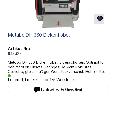
Metabo DH 330 Dickenhobel
Artikel-Nr.:
843327
Metabo DH 330 Dickenhobel. Eigenschaften: Optimal für
den mobilen Einsatz Geringes Gewicht Robustes
Getriebe, gleichmäßiger Werkstückvorschub Höhe mittels
Handkurbel einstellbar Durchzugsstarker Antrieb
Lagernd, Lieferzeit: ca. 1-5 Werktage
und kräftiger Universalmotor für ein gleichmäßiges
Hobelbild Wiederanlaufschutz Genaue
Bordsteinkante (Spedition)
Spandickeneinstellung für ein präzises und schnelles
Hobeln Unterstützung langer Werkstücke durch große
Zufuhr- und Abnahmetische Hobelwerkverriegelung
verhindert unbeabsichtigtes Verstellen der
Spanabnahmeeinstellung Technische Daten:
Abmessungen: 579 x 857 x 574 mm Spanabnahme