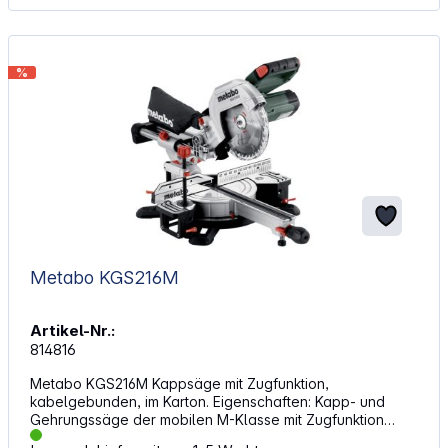
CAS-Marken: Technische Daten: Akkutyp: CAS, LiPOWER
Akkuspannung: 18 V Max. Drehmoment weich: 26 Nm Max.
Drehmoment hart: 60 Nm Einstellbares Drehmoment: 0,7 -
5,5 Nm Bohr-Ø Stahl: 13 mm Bohr-Ø Weichholz: 36 mm
%
Leerlaufdrehzahlen: 0 - 450 / 0 - 1850 /min
Bohrfutterspannweite: 1,5 - 13 mm Gewicht ohne Akkupack:
1,2 kg Gewicht mit Akkupack: 1,6 kg Schalldruckpegel: 78
dB(A) Lieferumfang: Metabo BS 18 L Akku-Bohrschrauber
Schnellspannbohrfutter Gürtelhaken und Bitdepot 2x Akku
LiPOWER 18V / 2,0 Ah (CAS Akkusystem) Ladegerät SC 36
metaBOX 145
Metabo KGS216M
Artikel-Nr.:
814816
Metabo KGS216M Kappsäge mit Zugfunktion,
kabelgebunden, im Karton. Eigenschaften: Kapp- und
Gehrungssäge der mobilen M-Klasse mit Zugfunktion
Anwenderfreundlich, leicht und präzise Precision Cut Line: