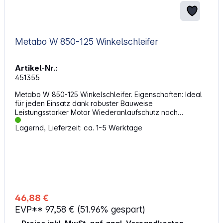
Metabo W 850-125 Winkelschleifer
Artikel-Nr.:
451355
Metabo W 850-125 Winkelschleifer. Eigenschaften: Ideal
für jeden Einsatz dank robuster Bauweise
Leistungsstarker Motor Wiederanlaufschutz nach
Stromunterbrechung Schutzhaube verdrehsicher
Lagernd, Lieferzeit: ca. 1-5 Werktage
Schleifscheibendurchmesser: 125 mm Abgabeleistung:
520 W Drehzahl bei Nennlast: 7000 U/min Drehmoment: 2
Nm Spindelgewinde: M 14 Kabellänge: 2,5 m
Lieferumfang: 1x Metabo W 850-125 Winkelschleifer 1x
Schutzhaube 1x Zusatzhandgriff 1x Zweilochschlüssel
46,88 €
EVP**
97,58 €
(51.96% gespart)