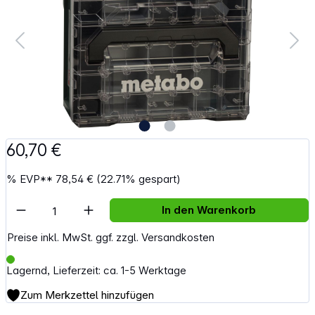
60,70 €
%
EVP**
78,54 €
(22.71% gespart)
Artikel Anzahl: Gib den gewünschten Wert e
In den Warenkorb
Preise inkl. MwSt. ggf. zzgl. Versandkosten
Lagernd, Lieferzeit: ca. 1-5 Werktage
Zum Merkzettel hinzufügen