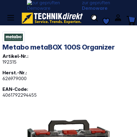
zur geprüften
Demoware
Metabo metaBOX 100S Organizer
Artikel-Nr.:
192315
Herst.-Nr.:
626979000
EAN-Code:
4061792294455
Bildergalerie überspringen