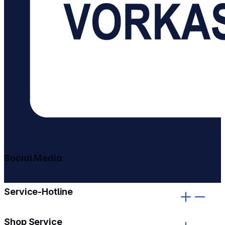
Social Media
gehe zu facebook
gehe zu instagram
Service-Hotline
Shop Service