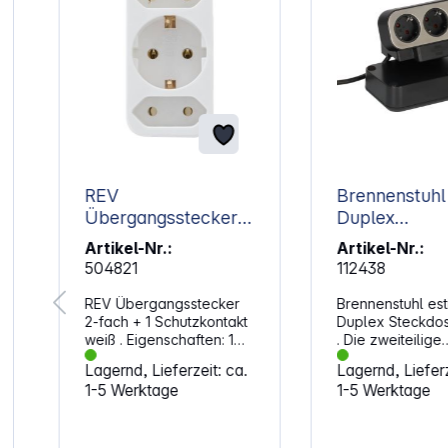
k
REV
Brennenstuhl 
Übergangsstecker
Duplex
2-fach + 1
Steckdosenle
Artikel-Nr.:
Artikel-Nr.:
Schutzkontakt weiß
504821
112438
REV Übergangsstecker
Brennenstuhl est
2-fach + 1 Schutzkontakt
Duplex Steckdos
weiß . Eigenschaften: 1
. Die zweiteilige
Schutzkontakt- und 2
brennenstuhl est
Lagernd, Lieferzeit: ca.
Lagernd, Lieferz
Eurosteckdosen 16 A,
Steckdosenleiste
1-5 Werktage
1-5 Werktage
250 V~, 3500 W
zweipoligem Sch
aus hochbruchf
Kunststoff und
hochwertiger