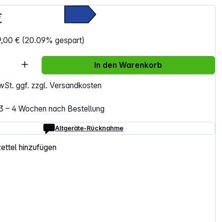
€
9,00 €
(20.09% gespart)
Anzahl: Gib den gewünschten Wert ein ode
In den Warenkorb
MwSt. ggf. zzgl. Versandkosten
. 3 – 4 Wochen nach Bestellung
Altgeräte-Rücknahme
ttel hinzufügen