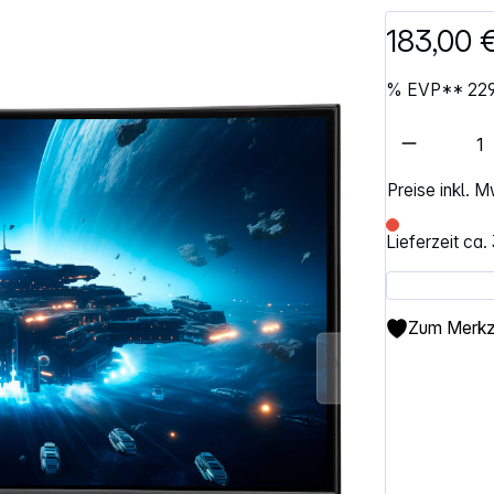
183,00 
%
EVP**
22
Artikel 
Preise inkl. 
Lieferzeit ca
Zum Merkze