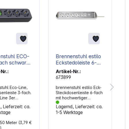
nstuhl ECO-
Brennenstuhl estilo
schwarz
Eckstedoleiste 6-
Schalter
fach weiß
-Nr.:
Artikel-Nr.:
673899
tuhl Eco-Line,
brennenstuhl estilo Eck-
enleiste 3-fach.
Steckdosenleiste 6-fach
Line 3er
mit hochwertiger
h-
Edelstahloberfläche für
B
 Lieferzeit: ca.
Lagernd, Lieferzeit: ca.
senleiste von
Küche und Büro. Die
ktage
1-5 Werktage
tuhl in der
kompakte brennenstuhl
hwarz und 1,5 m
estilo Eck-
,50 Meter
(3,79 €
sticht durch ihre
Steckdosenleiste aus
w
)
 und Sicherheit in
hochbruchfestem