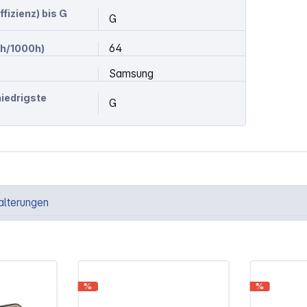
izienz) bis G
G
64
h/1000h)
Samsung
niedrigste
G
alterungen
%
%