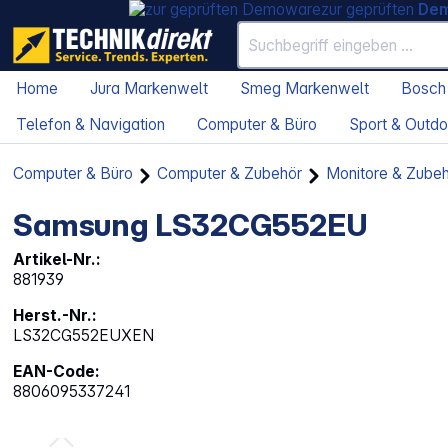
zur geprüften
De
Home
Jura Markenwelt
Smeg Markenwelt
Bosch
Telefon & Navigation
Computer & Büro
Sport & Outdo
Computer & Büro
Computer & Zubehör
Monitore & Zube
Samsung LS32CG552EU
Artikel-Nr.:
881939
Herst.-Nr.:
LS32CG552EUXEN
EAN-Code:
8806095337241