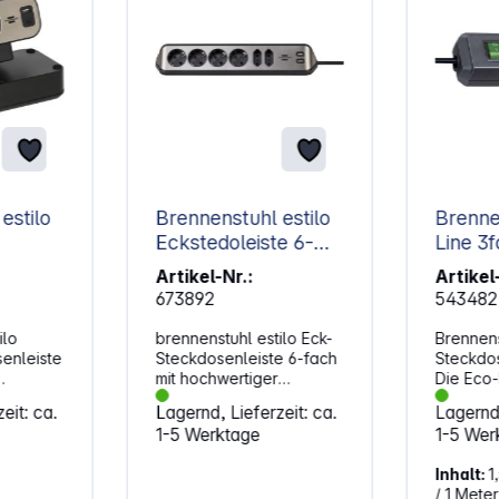
estilo
Brennenstuhl estilo
Brenne
Eckstedoleiste 6-
Line 3fach 
iste
fach schwarz
1,5m +
Artikel-Nr.:
Artikel
673892
543482
ilo
brennenstuhl estilo Eck-
Brennens
enleiste
Steckdosenleiste 6-fach
Steckdos
mit hochwertiger
Die Eco-
ilo
Edelstahloberfläche für
Mehrfac
eit: ca.
Lagernd, Lieferzeit: ca.
Lagernd,
 mit
Küche und Büro. Die
Steckdo
1-5 Werktage
1-5 Wer
alter
kompakte brennenstuhl
Brennens
estem
estilo Eck-
Farbe sc
Inhalt:
1
Steckdosenleiste aus
Kabel be
/ 1 Meter
hochbruchfestem
Qualität