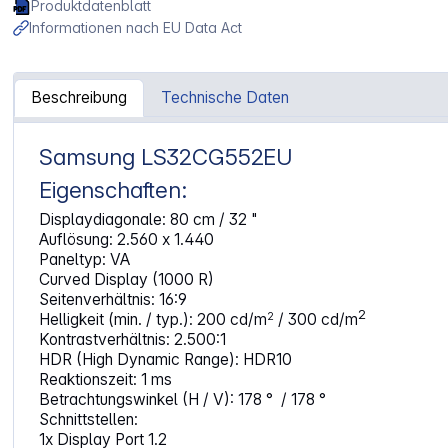
Produktdatenblatt
Informationen nach EU Data Act
Beschreibung
Technische Daten
Samsung LS32CG552EU
Artikelinformationen "Samsung LS32CG552EU"
Eigenschaften:
Displaydiagonale: 80 cm / 32 "
Auflösung: 2.560 x 1.440
Paneltyp: VA
Curved Display (1000 R)
Seitenverhältnis: 16:9
2
2
Helligkeit (min. / typ.): 200 cd/m
/ 300 cd/m
Kontrastverhältnis: 2.500:1
HDR (High Dynamic Range): HDR10
Reaktionszeit: 1 ms
Betrachtungswinkel (H / V): 178 ° / 178 °
Schnittstellen:
1x Display Port 1.2