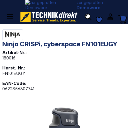
zur geprüften
Demoware
Ninja CRISPi, cyberspace FN101EUGY
Artikel-Nr.:
180016
Herst.-Nr.:
FN101EUGY
EAN-Code:
0622356307741
Bildergalerie überspringen