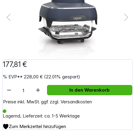
177,81 €
%
EVP**
228,00 €
(22.01% gespart)
Artikel Anzahl: Gib den gewünschten Wert e
In den Warenkorb
Preise inkl. MwSt. ggf. zzgl. Versandkosten
Lagernd, Lieferzeit: ca. 1-5 Werktage
Zum Merkzettel hinzufügen