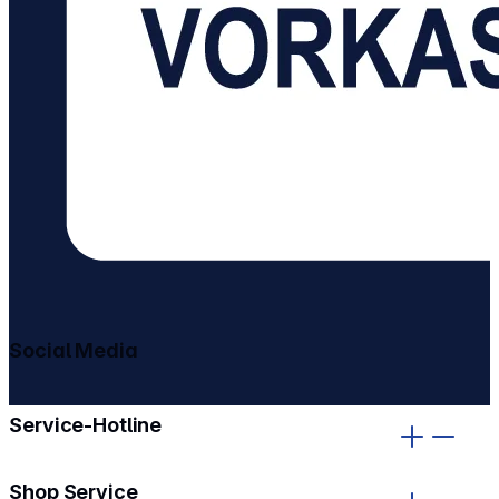
Social Media
gehe zu facebook
gehe zu instagram
Service-Hotline
Shop Service