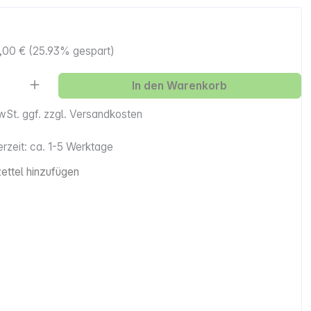
,00 €
(25.93% gespart)
Anzahl: Gib den gewünschten Wert ein ode
In den Warenkorb
MwSt. ggf. zzgl. Versandkosten
erzeit: ca. 1-5 Werktage
ttel hinzufügen