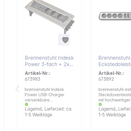
Brennenstuhl Indesk
Brennenstuhl 
Power 3-fach + 2x
Eckstedoleist
USB
fach schwarz
Artikel-Nr.:
Artikel-Nr.:
673983
673892
brennenstuhl Indesk
brennenstuhl est
Power USB-Charger
Steckdosenleist
versenkbare
mit hochwertiger
Tischsteckdosenleiste .
Edelstahloberflä
Lagernd, Lieferzeit: ca.
Lagernd, Lieferz
Ideal für die Küche, den
Küche und Büro.
1-5 Werktage
1-5 Werktage
Arbeitsplatz oder in der
kompakte brenne
Heimwerkstatt.
estilo Eck-
Eigenschaften:
Steckdosenleist