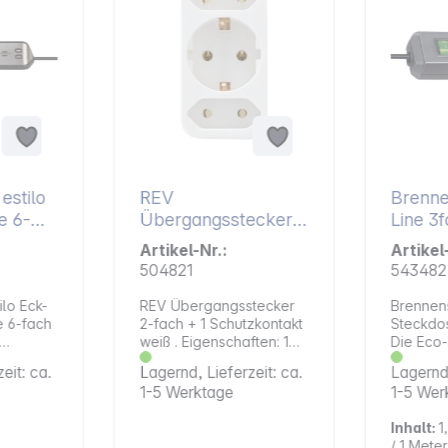
estilo
REV
Brenne
e 6-
Übergangsstecker
Line 3fach 
2-fach + 1
1,5m +
Artikel-Nr.:
Artikel
Schutzkontakt weiß
504821
543482
ilo Eck-
REV Übergangsstecker
Brennens
e 6-fach
2-fach + 1 Schutzkontakt
Steckdos
weiß . Eigenschaften: 1
Die Eco-
che für
Schutzkontakt- und 2
Mehrfac
eit: ca.
Lagernd, Lieferzeit: ca.
Lagernd,
 Die
Eurosteckdosen 16 A,
Steckdo
1-5 Werktage
1-5 Wer
nstuhl
250 V~, 3500 W
Brennens
Farbe sc
Inhalt:
1
e aus
Kabel be
/ 1 Meter