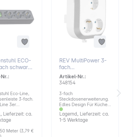
nstuhl ECO-
REV MultiPower 3-
schwarz
fach
Schalter
Steckdosenerweiter
-Nr.:
Artikel-Nr.:
ung
348154
tuhl Eco-Line,
3-fach
enleiste 3-fach.
Steckdosenerweiterung.
Line 3er
Edles Design Für Küche,
h-
Bad, etc. Stabile und
 Lieferzeit: ca.
Lagernd, Lieferzeit: ca.
senleiste von
sichere
ktage
1-5 Werktage
tuhl in der
Wandbefestigung Immer
hwarz und 1,5 m
wenn eine Steckdose zu
,50 Meter
(3,79 €
sticht durch ihre
wenig ist Quersitzende
)