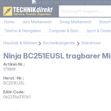
zur geprüften
De
Home
Jura Markenwelt
Smeg Markenwelt
Bosch
Telefon & Navigation
Computer & Büro
Sport & Outdo
Haushalt & Wohnen
Küchenkleingeräte
Standmixer
Ninja BC251EUSL tragbarer Mi
Artikel-Nr.:
179869
Herst.-Nr.:
BC251EUSL
EAN-Code:
0622356310161