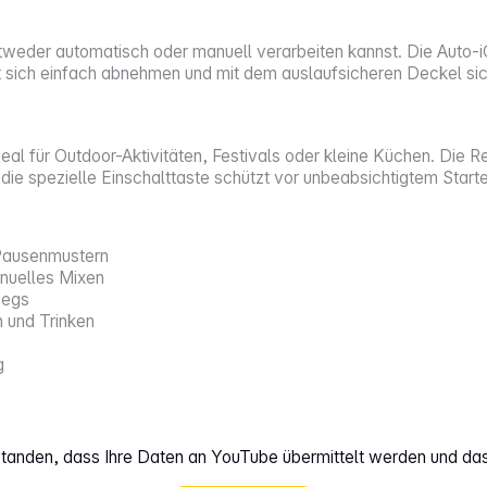
tweder automatisch oder manuell verarbeiten kannst. Die Auto-
st sich einfach abnehmen und mit dem auslaufsicheren Deckel sich
eal für Outdoor-Aktivitäten, Festivals oder kleine Küchen. Die Re
die spezielle Einschalttaste schützt vor unbeabsichtigtem Starte
 Pausenmustern
anuelles Mixen
wegs
 und Trinken
g
rstanden, dass Ihre Daten an YouTube übermittelt werden und da