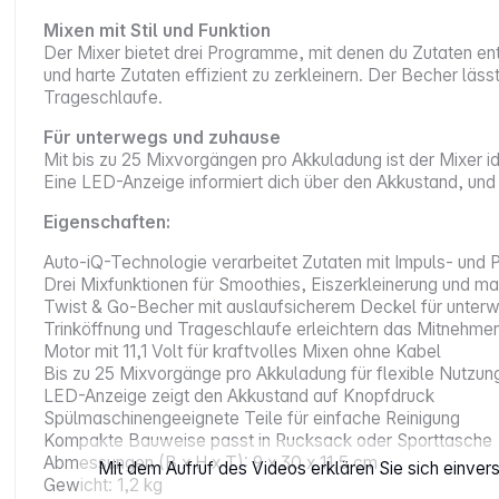
Mixen mit Stil und Funktion
Der Mixer bietet drei Programme, mit denen du Zutaten en
und harte Zutaten effizient zu zerkleinern. Der Becher läs
Trageschlaufe.
Für unterwegs und zuhause
Mit bis zu 25 Mixvorgängen pro Akkuladung ist der Mixer id
Eine LED-Anzeige informiert dich über den Akkustand, und 
Eigenschaften:
Auto-iQ-Technologie verarbeitet Zutaten mit Impuls- und
Drei Mixfunktionen für Smoothies, Eiszerkleinerung und m
Twist & Go-Becher mit auslaufsicherem Deckel für unter
Trinköffnung und Trageschlaufe erleichtern das Mitnehmen
Motor mit 11,1 Volt für kraftvolles Mixen ohne Kabel
Bis zu 25 Mixvorgänge pro Akkuladung für flexible Nutzun
LED-Anzeige zeigt den Akkustand auf Knopfdruck
Spülmaschinengeeignete Teile für einfache Reinigung
Kompakte Bauweise passt in Rucksack oder Sporttasche
Abmessungen (B x H x T): 9 x 30 x 11,5 cm
Mit dem Aufruf des Videos erklären Sie sich einve
Gewicht: 1,2 kg