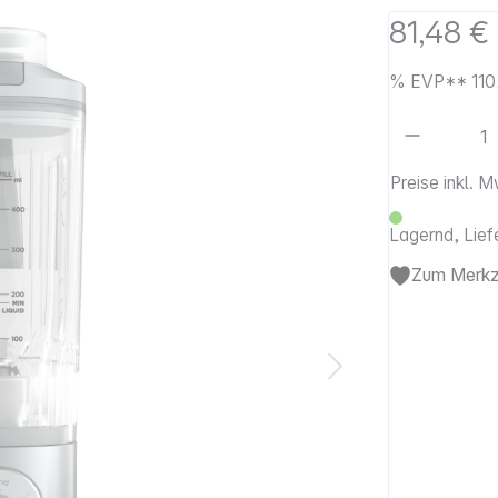
81,48 €
%
EVP**
110
Artikel 
Preise inkl. 
Lagernd, Lief
Zum Merkze