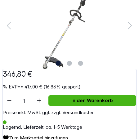
346,80 €
%
EVP**
417,00 €
(16.83% gespart)
Artikel Anzahl: Gib den gewünschten Wert e
In den Warenkorb
Preise inkl. MwSt. ggf. zzgl. Versandkosten
Lagernd, Lieferzeit: ca. 1-5 Werktage
Zum Merkzettel hinzufügen