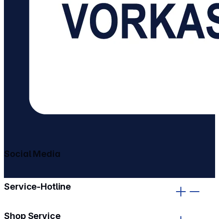
Social Media
gehe zu facebook
gehe zu instagram
Service-Hotline
Shop Service