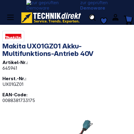
zur geprüften
Demoware
Makita UX01GZ01 Akku-
Multifunktions-Antrieb 40V
Artikel-Nr.:
645941
Herst.-Nr.:
UX01GZ01
EAN-Code:
0088381733175
Bildergalerie überspringen