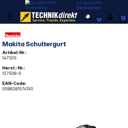
zur geprüften
Demoware
Makita Schultergurt
Artikel-Nr.:
147305
Herst.-Nr.:
127508-0
EAN-Code:
0088381574150
Bildergalerie überspringen