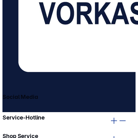
Social Media
gehe zu facebook
gehe zu instagram
Service-Hotline
Shop Service