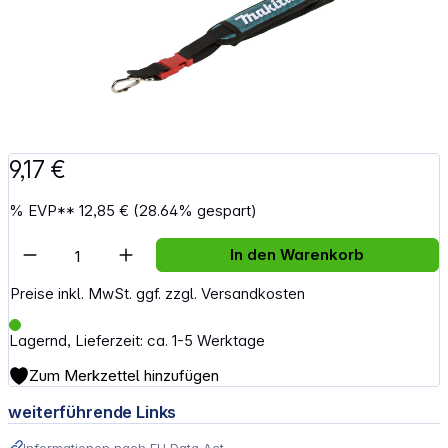
9,17 €
%
EVP**
12,85 €
(28.64% gespart)
Artikel Anzahl: Gib den gewünschten Wert e
In den Warenkorb
Preise inkl. MwSt. ggf. zzgl. Versandkosten
Lagernd, Lieferzeit: ca. 1-5 Werktage
Zum Merkzettel hinzufügen
weiterführende Links
Informationen nach EU Data Act