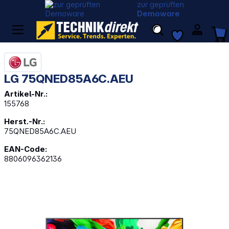
zur geprüften
Demoware
LG 75QNED85A6C.AEU
Artikel-Nr.:
155768
Herst.-Nr.:
75QNED85A6C.AEU
EAN-Code:
8806096362136
Bildergalerie überspringen