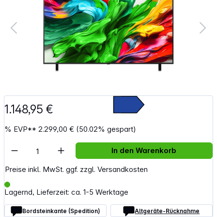
1.148,95 €
%
EVP**
2.299,00 €
(50.02% gespart)
Artikel Anzahl: Gib den gewünschten Wert e
In den Warenkorb
Preise inkl. MwSt. ggf. zzgl. Versandkosten
Lagernd, Lieferzeit: ca. 1-5 Werktage
Bordsteinkante (Spedition)
Altgeräte-Rücknahme