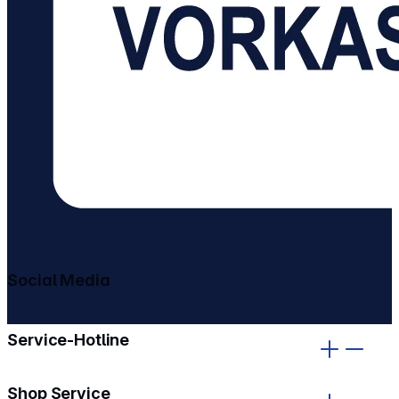
Social Media
gehe zu facebook
gehe zu instagram
Service-Hotline
Shop Service