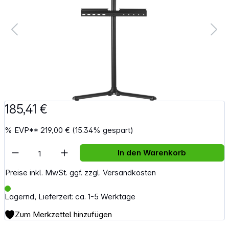
185,41 €
%
EVP**
219,00 €
(15.34% gespart)
Artikel Anzahl: Gib den gewünschten Wert e
In den Warenkorb
Preise inkl. MwSt. ggf. zzgl. Versandkosten
Lagernd, Lieferzeit: ca. 1-5 Werktage
Zum Merkzettel hinzufügen