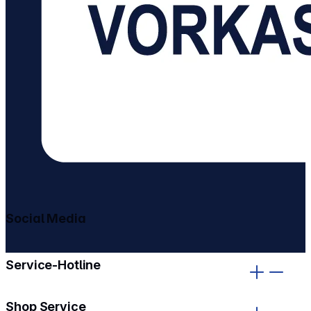
Social Media
gehe zu facebook
gehe zu instagram
Service-Hotline
Shop Service