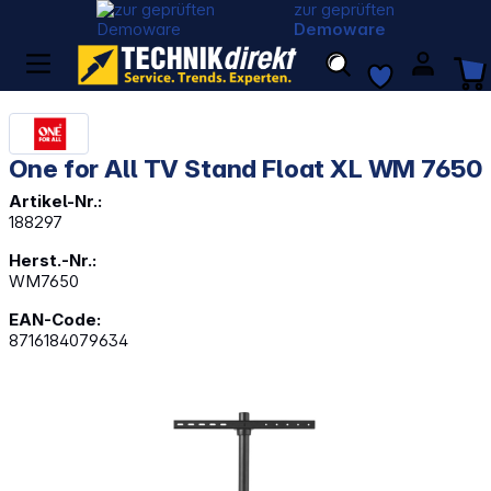
zur geprüften
Demoware
One for All TV Stand Float XL WM 7650
Artikel-Nr.:
188297
Herst.-Nr.:
WM7650
EAN-Code:
8716184079634
Bildergalerie überspringen