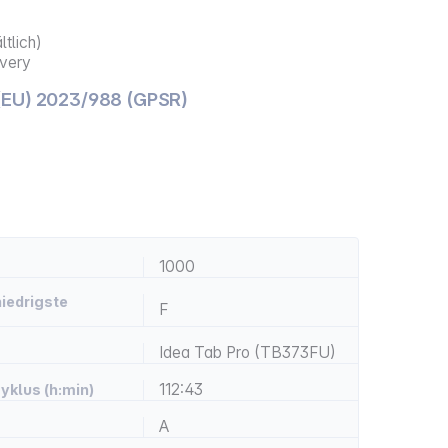
ltlich)
ivery
(EU) 2023/988 (GPSR)
1000
niedrigste
F
Idea Tab Pro (TB373FU)
112:43
yklus (h:min)
A