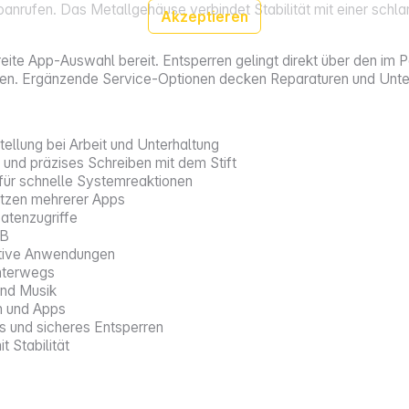
oanrufen. Das Metallgehäuse verbindet Stabilität mit einer schl
Akzeptieren
breite App‑Auswahl bereit. Entsperren gelingt direkt über den im
en. Ergänzende Service‑Optionen decken Reparaturen und Unter
tellung bei Arbeit und Unterhaltung
 und präzises Schreiben mit dem Stift
für schnelle Systemreaktionen
utzen mehrerer Apps
atenzugriffe
TB
eative Anwendungen
unterwegs
und Musik
en und Apps
s und sicheres Entsperren
 Stabilität