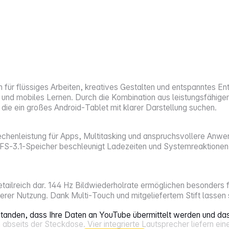
für flüssiges Arbeiten, kreatives Gestalten und entspanntes Ente
t und mobiles Lernen. Durch die Kombination aus leistungsfähi
, die ein großes Android‑Tablet mit klarer Darstellung suchen.
echenleistung für Apps, Multitasking und anspruchsvollere Anw
‑3.1‑Speicher beschleunigt Ladezeiten und Systemreaktionen. Di
etailreich dar. 144 Hz Bildwiederholrate ermöglichen besonders f
erer Nutzung. Dank Multi‑Touch und mitgeliefertem Stift lassen 
rstanden, dass Ihre Daten an YouTube übermittelt werden und da
abseits der Steckdose. Vier integrierte Lautsprecher liefern ei