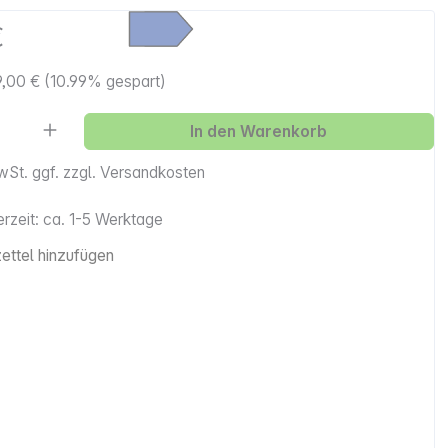
€
9,00 €
(10.99% gespart)
Anzahl: Gib den gewünschten Wert ein ode
In den Warenkorb
MwSt. ggf. zzgl. Versandkosten
erzeit: ca. 1-5 Werktage
ttel hinzufügen