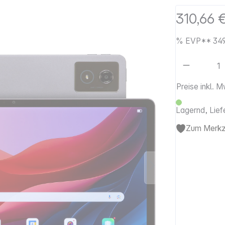
310,66 
%
EVP**
34
Artikel 
Preise inkl. 
Lagernd, Lief
Zum Merkze