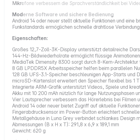
Mikrofone verbessern die Sprachverständlichkeit bei Vide
Moderne Software und sichere Bedienung
Android 14 oder neuer stellt aktuelle Funktionen und eine 
Funkstandards ermöglichen schnelle drahtlose Verbindung
Eigenschaften:
Großes 12,7‑Zoll‑3K‑Display unterstützt detailreiche Dars
144‑Hz‑Bildwiederholrate ermöglicht flüssige Animationen
MediaTek Dimensity 8300 sorgt durch 8‑Kern‑Architektur 
8 GB LPDDR5X Arbeitsspeicher helfen beim parallelen N
128 GB UFS‑3.1‑Speicher beschleunigen App‑Starts und D
microSD‑Kartenslot erweitert den Speicher flexibel bis 1 
Integrierte ARM‑Grafik unterstützt Videos, Spiele und kr
Akku mit 10 200 mAh nützlich für lange Nutzungsphasen 
Vier Lautsprecher verbessern das Hörerlebnis bei Filmen 
Android 14 oder neuer bietet Zugriff auf aktuelle Funktion
Fingerabdrucksensor im Power‑Button erleichtert schnelle
Metallgehäuse in Luna Grey verbindet schlankes Design mit
Abmessungen (B x H x T): 291,8 x 6,9 x 189,1 mm
Gewicht: 620 g