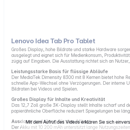
Lenovo Idea Tab Pro Tablet
Großes Display, hohe Bildrate und starke Hardware sorgen 
ausgelegt und eignet sich für Medienkonsum, Produktivitä
zügig auf Eingaben. Die Ausstattung richtet sich an Nutzer
Leistungsstarke Basis für flüssige Abläufe
Der MediaTek Dimensity 8300 mit 8 Kernen bietet hohe R
schnelle App‑Wechsel ohne Verzögerungen. Der interne UFS
Bildraten bei Videos und Spielen.
Großes Display für Inhalte und Kreativität
Das 12,7 Zoll große 3K‑Display stellt Inhalte scharf und d
papierähnliche Oberfläche reduziert Spiegelungen bei läng
Ausdauer und Klang für den Alltag
Mit dem Aufruf des Videos erklären Sie sich einve
Der Akku mit 10 200 mAh unterstützt lange Nutzungszeiten 