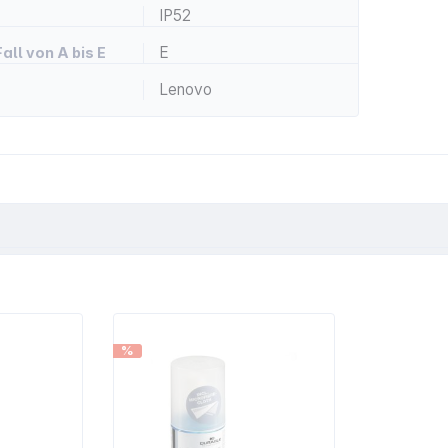
IP52
E
all von A bis E
Lenovo
%