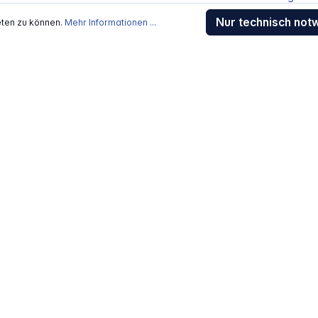
Sendungsverfolgung
Nur technisch not
eten zu können.
Mehr Informationen ...
Gewährleistung / Reparat
Erklärung zur Barrierefreih
Download-Center
Jobs
kosten
, wenn nicht anders beschrieben
rstellers / Lieferanten.
 Alle Rechte vorbehalten.