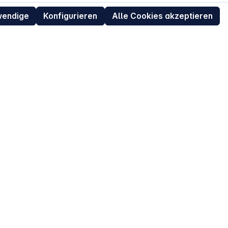
Datenschutz
wendige
Konfigurieren
Alle Cookies akzeptieren
ur
Widerrufsrecht für Verbraucher
eit
Retouren (RMA) für Business-Kunden
Entsorgungshinweise /
Altgeräterücknahme
Kundeninformation / Bestellablauf
Cookie-Einstellungen
EU Data Act