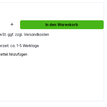
Anzahl: Gib den gewünschten Wert ein ode
In den Warenkorb
MwSt. ggf. zzgl. Versandkosten
erzeit: ca. 1-5 Werktage
ttel hinzufügen