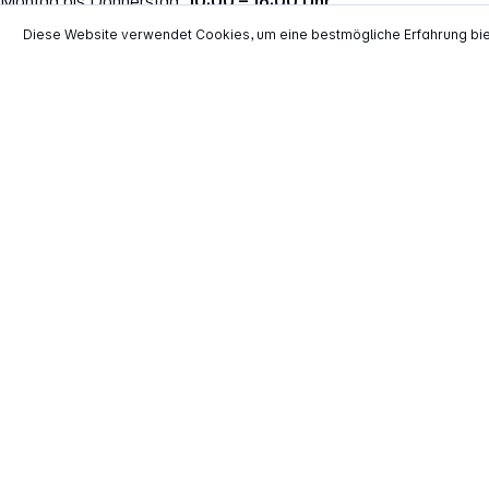
Montag bis Donnerstag:
10:00 – 16:00 Uhr
Freitag:
10:00 – 14:00 Uhr
Diese Website verwendet Cookies, um eine bestmögliche Erfahrung bi
Vertrag widerrufen
*
Alle Preise inkl. gesetzl. Mehrwertsteuer zzgl.
Versand
**
EVP = Empfohlener Verkaufspreis des He
Copyright © 2000 - 2026 TECHNIKdirekt -