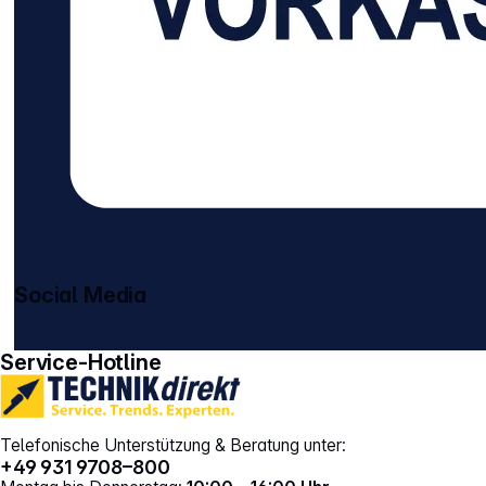
Social Media
gehe zu facebook
gehe zu instagram
Service-Hotline
Telefonische Unterstützung & Beratung unter:
+49 931 9708–800