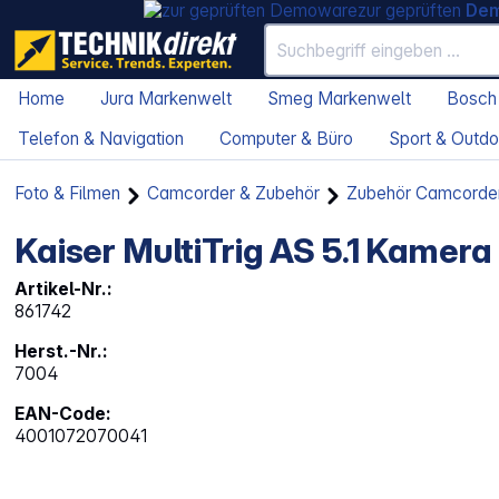
zur geprüften
De
Home
Jura Markenwelt
Smeg Markenwelt
Bosch
Telefon & Navigation
Computer & Büro
Sport & Outdo
Foto & Filmen
Camcorder & Zubehör
Zubehör Camcorde
Kaiser MultiTrig AS 5.1 Kamer
Artikel-Nr.:
861742
Herst.-Nr.:
7004
EAN-Code:
4001072070041