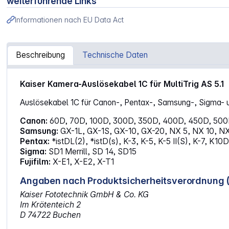
weiterführende Links
Informationen nach EU Data Act
Beschreibung
Technische Daten
Artikelinformationen "Kaiser MultiTrig AS 5.1 Kamera Aus
Kaiser Kamera-Auslösekabel 1C für MultiTrig AS 5.1
Auslösekabel 1C für Canon-, Pentax-, Samsung-, Sigma- u
Canon:
60D, 70D, 100D, 300D, 350D, 400D, 450D, 500D,
Samsung:
GX-1L, GX-1S, GX-10, GX-20, NX 5, NX 10, NX
Pentax:
*istDL(2), *istD(s), K-3, K-5, K-5 II(S), K-7, 
Sigma:
SD1 Merrill, SD 14, SD15
Fujifilm:
X-E1, X-E2, X-T1
Angaben nach Produktsicherheitsverordnung 
Kaiser Fototechnik GmbH & Co. KG
Im Krötenteich 2
D 74722 Buchen