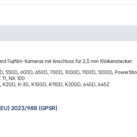
lösekabel 2,5mm 1C Canon Fuji"
nd Fujifilm-Kameras mit Anschluss für 2,5 mm Klinkenstecker:
 550D, 600D, 650D, 700D, 1000D, 1100D, 1200D, PowerShot G
 11, NX 100
K10D, K20D, K-30, K100D, K110D, K200D, 645D, 645Z
(EU) 2023/988 (GPSR)