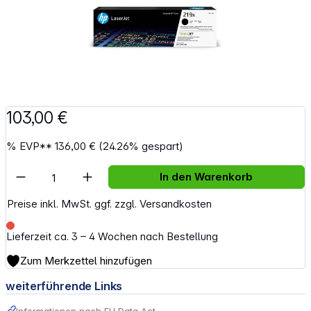
103,00 €
%
EVP**
136,00 €
(24.26% gespart)
Artikel Anzahl: Gib den gewünschten Wert e
In den Warenkorb
Preise inkl. MwSt. ggf. zzgl. Versandkosten
Lieferzeit ca. 3 – 4 Wochen nach Bestellung
Zum Merkzettel hinzufügen
weiterführende Links
Informationen nach EU Data Act