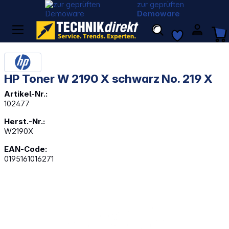
zur geprüften
Demoware
HP Toner W 2190 X schwarz No. 219 X
Artikel-Nr.:
102477
Herst.-Nr.:
W2190X
EAN-Code:
0195161016271
Bildergalerie überspringen