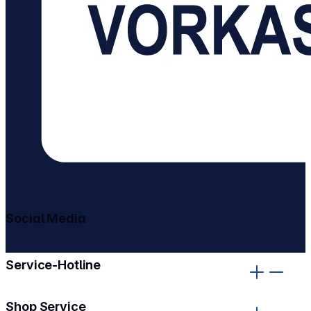
Social Media
gehe zu facebook
gehe zu instagram
Service-Hotline
Shop Service