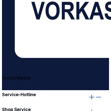
Social Media
gehe zu facebook
gehe zu instagram
Service-Hotline
Shop Service