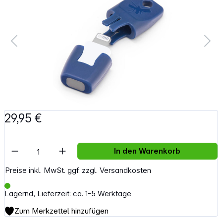
29,95 €
Artikel Anzahl: Gib den gewünschten Wert e
In den Warenkorb
Preise inkl. MwSt. ggf. zzgl. Versandkosten
Lagernd, Lieferzeit: ca. 1-5 Werktage
Zum Merkzettel hinzufügen