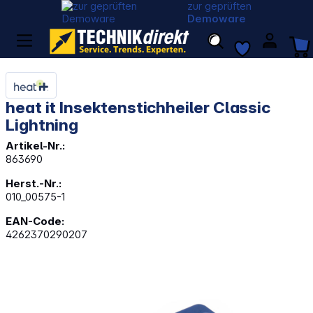
zur geprüften
Demoware
heat it Insektenstichheiler Classic
Lightning
Artikel-Nr.:
863690
Herst.-Nr.:
010_00575-1
EAN-Code:
4262370290207
Bildergalerie überspringen