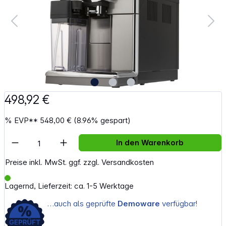
498,92 €
%
EVP**
548,00 €
(8.96% gespart)
Artikel Anzahl: Gib den gewünschten Wert e
In den Warenkorb
Preise inkl. MwSt. ggf. zzgl. Versandkosten
Lagernd, Lieferzeit: ca. 1-5 Werktage
…auch als geprüfte
Demoware
verfügbar!