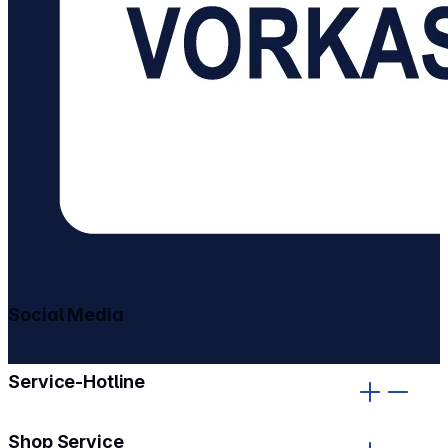
Social Media
gehe zu facebook
gehe zu instagram
Service-Hotline
Shop Service