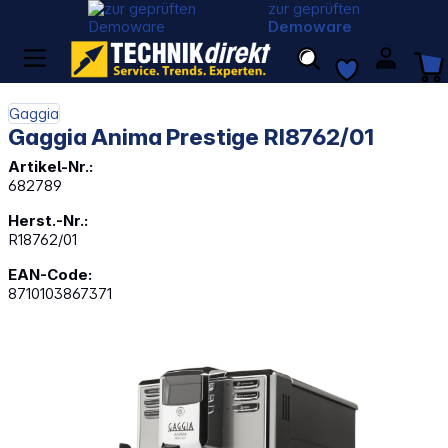
zur geprüften
Demoware
Gaggia
Gaggia Anima Prestige RI8762/01
Artikel-Nr.:
682789
Herst.-Nr.:
R18762/01
EAN-Code:
8710103867371
Bildergalerie überspringen