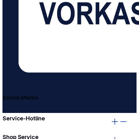
Social Media
gehe zu facebook
gehe zu instagram
Service-Hotline
Shop Service