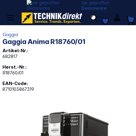
zur geprüften
Demoware
Gaggia
Gaggia Anima R18760/01
Artikel-Nr.:
682817
Herst.-Nr.:
R18760/01
EAN-Code:
8710103867319
Bildergalerie überspringen