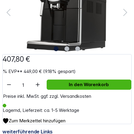
407,80 €
%
EVP**
449,00 €
(9.18% gespart)
Artikel Anzahl: Gib den gewünschten Wert e
In den Warenkorb
Preise inkl. MwSt. ggf. zzgl. Versandkosten
Lagernd, Lieferzeit: ca. 1-5 Werktage
Zum Merkzettel hinzufügen
weiterführende Links