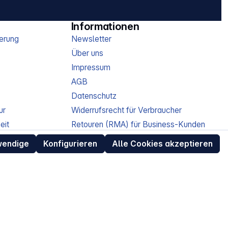
Informationen
erung
Newsletter
Über uns
Impressum
AGB
Datenschutz
ur
Widerrufsrecht für Verbraucher
eit
Retouren (RMA) für Business-Kunden
Entsorgungshinweise /
wendige
Konfigurieren
Alle Cookies akzeptieren
Altgeräterücknahme
Kundeninformation / Bestellablauf
Cookie-Einstellungen
EU Data Act