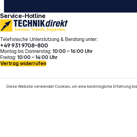
gehe zu facebook
gehe zu instagram
Service-Hotline
Telefonische Unterstützung & Beratung unter:
+49 931 9708–800
Montag bis Donnerstag:
10:00 – 16:00 Uhr
Freitag:
10:00 – 14:00 Uhr
Vertrag widerrufen
Diese Website verwendet Cookies, um eine bestmögliche Erfahrung bi
*
Alle Preise inkl. gesetzl. Mehrwertsteuer zzgl.
Versand
**
EVP = Empfohlener Verkaufspreis des He