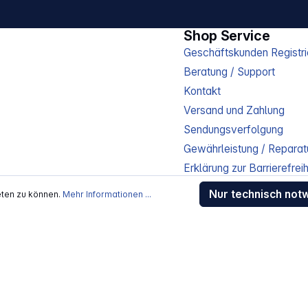
Shop Service
Geschäftskunden Registri
Beratung / Support
Kontakt
Versand und Zahlung
Sendungsverfolgung
Gewährleistung / Reparat
Erklärung zur Barrierefreih
Download-Center
Nur technisch not
eten zu können.
Mehr Informationen ...
Jobs
kosten
, wenn nicht anders beschrieben
rstellers / Lieferanten.