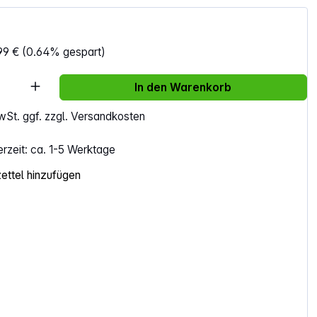
99 €
(0.64% gespart)
Anzahl: Gib den gewünschten Wert ein ode
In den Warenkorb
MwSt. ggf. zzgl. Versandkosten
erzeit: ca. 1-5 Werktage
ttel hinzufügen