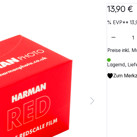
13,90 €
%
EVP**
13,
Artikel 
Preise inkl. 
Lagernd, Lief
Zum Merkze