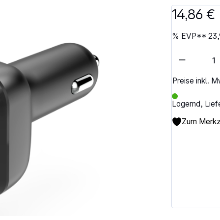
14,86 €
%
EVP**
23,
Artikel 
Preise inkl. 
Lagernd, Lief
Zum Merkze