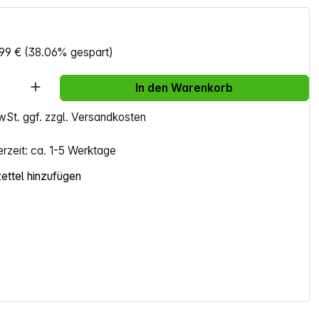
99 €
(38.06% gespart)
Anzahl: Gib den gewünschten Wert ein ode
In den Warenkorb
MwSt. ggf. zzgl. Versandkosten
erzeit: ca. 1-5 Werktage
ttel hinzufügen