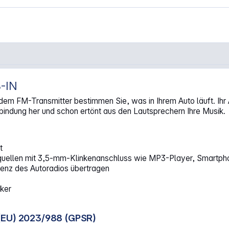
-IN
-IN"
em FM-Transmitter bestimmen Sie, was in Ihrem Auto läuft. Ihr
bindung her und schon ertönt aus den Lautsprechern Ihre Musik.
t
lquellen mit 3,5-mm-Klinkenanschluss wie MP3-Player, Smartphon
enz des Autoradios übertragen
cker
(EU) 2023/988 (GPSR)