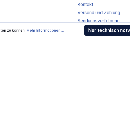
Kontakt
Versand und Zahlung
Sendungsverfolgung
Gewährleistung / Reparat
Nur technisch not
eten zu können.
Mehr Informationen ...
Erklärung zur Barrierefreih
Download-Center
Jobs
kosten
, wenn nicht anders beschrieben
rstellers / Lieferanten.
 Alle Rechte vorbehalten.