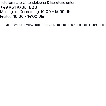
Telefonische Unterstützung & Beratung unter:
+49 931 9708–800
Montag bis Donnerstag:
10:00 – 16:00 Uhr
Freitag:
10:00 – 14:00 Uhr
Vertrag widerrufen
Diese Website verwendet Cookies, um eine bestmögliche Erfahrung bi
*
Alle Preise inkl. gesetzl. Mehrwertsteuer zzgl.
Versand
**
EVP = Empfohlener Verkaufspreis des He
Copyright © 2000 - 2026 TECHNIKdirekt -