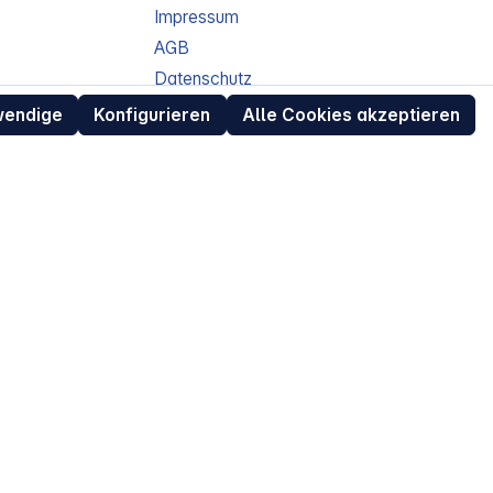
Impressum
AGB
Datenschutz
ur
Widerrufsrecht für Verbraucher
wendige
Konfigurieren
Alle Cookies akzeptieren
eit
Retouren (RMA) für Business-Kunden
Entsorgungshinweise /
Altgeräterücknahme
Kundeninformation / Bestellablauf
Cookie-Einstellungen
EU Data Act