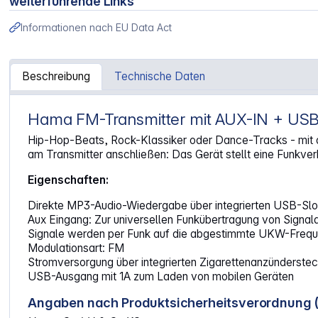
weiterführende Links
Informationen nach EU Data Act
Beschreibung
Technische Daten
Hama FM-Transmitter mit AUX-IN + USB
Artikelinformationen "Hama FM-Transmitter AUX-IN, USB
Hip-Hop-Beats, Rock-Klassiker oder Dance-Tracks - mit d
am Transmitter anschließen: Das Gerät stellt eine Funkver
Eigenschaften:
Direkte MP3-Audio-Wiedergabe über integrierten USB-Slo
Aux Eingang: Zur universellen Funkübertragung von Signa
Signale werden per Funk auf die abgestimmte UKW-Frequ
Modulationsart: FM
Stromversorgung über integrierten Zigarettenanzünderste
USB-Ausgang mit 1A zum Laden von mobilen Geräten
Angaben nach Produktsicherheitsverordnung 