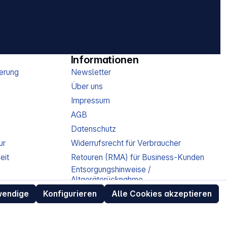
Informationen
erung
Newsletter
Über uns
Impressum
AGB
Datenschutz
ur
Widerrufsrecht für Verbraucher
eit
Retouren (RMA) für Business-Kunden
Entsorgungshinweise /
Altgeräterücknahme
Kundeninformation / Bestellablauf
wendige
Konfigurieren
Alle Cookies akzeptieren
Cookie-Einstellungen
EU Data Act