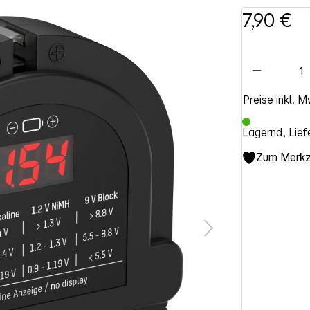
7,90 €
Artikel 
Preise inkl. 
Lagernd, Lief
Zum Merkze