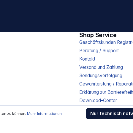
Shop Service
Geschäftskunden Registri
Beratung / Support
Kontakt
Versand und Zahlung
Sendungsverfolgung
Gewährleistung / Reparat
Erklärung zur Barrierefreih
Download-Center
Jobs
Nur technisch not
eten zu können.
Mehr Informationen ...