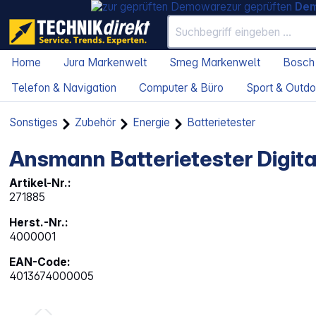
zur geprüften
De
Home
Jura Markenwelt
Smeg Markenwelt
Bosch
Telefon & Navigation
Computer & Büro
Sport & Outdo
Sonstiges
Zubehör
Energie
Batterietester
Ansmann Batterietester Digit
Artikel-Nr.:
271885
Herst.-Nr.:
4000001
EAN-Code:
4013674000005