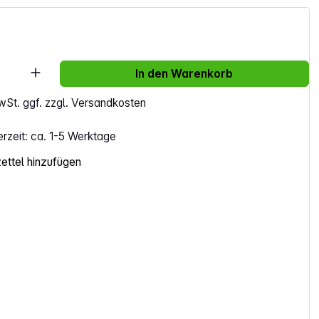
Anzahl: Gib den gewünschten Wert ein ode
In den Warenkorb
MwSt. ggf. zzgl. Versandkosten
erzeit: ca. 1-5 Werktage
ttel hinzufügen