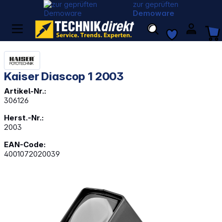
zur geprüften
Demoware
Kaiser Diascop 1 2003
Artikel-Nr.:
306126
Herst.-Nr.:
2003
EAN-Code:
4001072020039
Bildergalerie überspringen