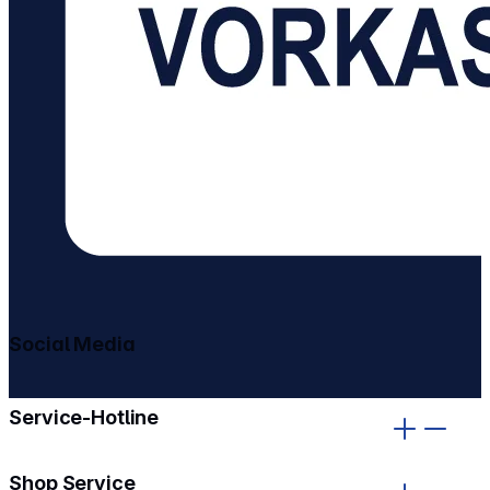
Social Media
gehe zu facebook
gehe zu instagram
Service-Hotline
Shop Service