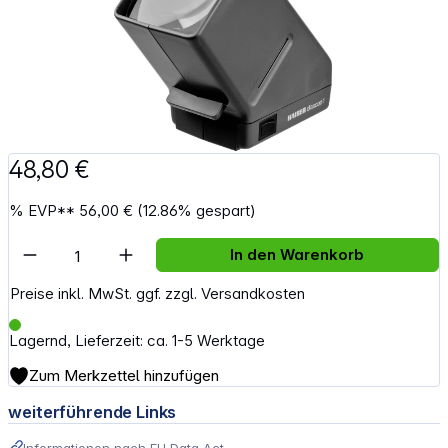
48,80 €
%
EVP**
56,00 €
(12.86% gespart)
Artikel Anzahl: Gib den gewünschten Wert e
In den Warenkorb
Preise inkl. MwSt. ggf. zzgl. Versandkosten
Lagernd, Lieferzeit: ca. 1-5 Werktage
Zum Merkzettel hinzufügen
weiterführende Links
Informationen nach EU Data Act