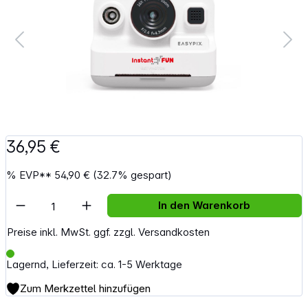
36,95 €
%
EVP**
54,90 €
(32.7% gespart)
Artikel Anzahl: Gib den gewünschten Wert e
In den Warenkorb
Preise inkl. MwSt. ggf. zzgl. Versandkosten
Lagernd, Lieferzeit: ca. 1-5 Werktage
Zum Merkzettel hinzufügen