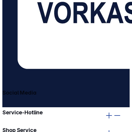
Social Media
gehe zu facebook
gehe zu instagram
Service-Hotline
Shop Service