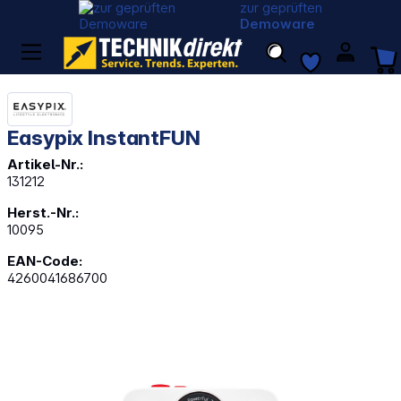
zur geprüften
Demoware
Easypix InstantFUN
Artikel-Nr.:
131212
Herst.-Nr.:
10095
EAN-Code:
4260041686700
Bildergalerie überspringen