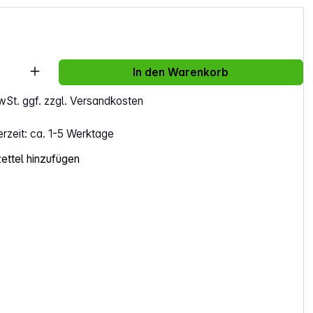
Anzahl: Gib den gewünschten Wert ein ode
In den Warenkorb
MwSt. ggf. zzgl. Versandkosten
erzeit: ca. 1-5 Werktage
ttel hinzufügen