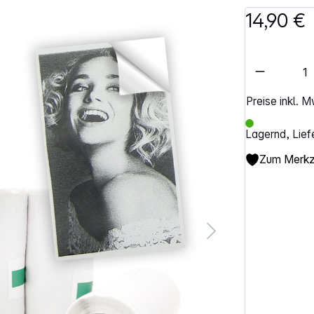
14,90 €
Artikel 
Preise inkl. 
Lagernd, Lief
Zum Merkze