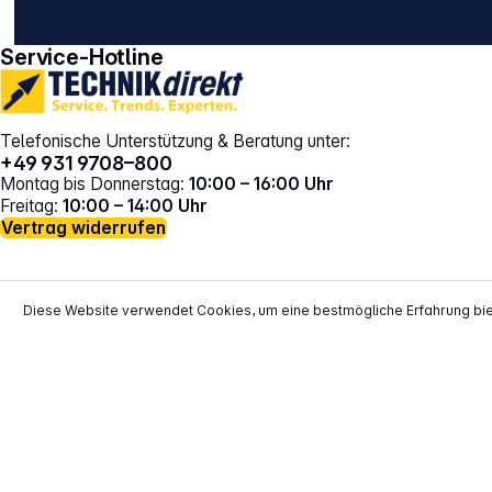
gehe zu facebook
gehe zu instagram
Service-Hotline
Telefonische Unterstützung & Beratung unter:
+49 931 9708–800
Montag bis Donnerstag:
10:00 – 16:00 Uhr
Freitag:
10:00 – 14:00 Uhr
Vertrag widerrufen
Diese Website verwendet Cookies, um eine bestmögliche Erfahrung bi
*
Alle Preise inkl. gesetzl. Mehrwertsteuer zzgl.
Versand
**
EVP = Empfohlener Verkaufspreis des He