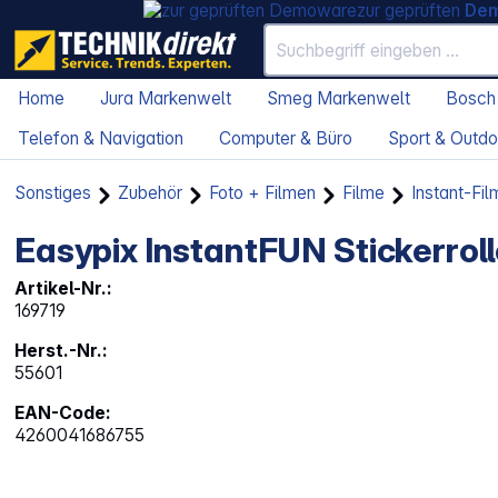
zur geprüften
De
Home
Jura Markenwelt
Smeg Markenwelt
Bosch
Telefon & Navigation
Computer & Büro
Sport & Outdo
Sonstiges
Zubehör
Foto + Filmen
Filme
Instant-Fil
Easypix InstantFUN Stickerrol
Artikel-Nr.:
169719
Herst.-Nr.:
55601
EAN-Code:
4260041686755