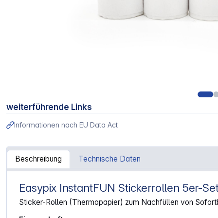
weiterführende Links
Informationen nach EU Data Act
Beschreibung
Technische Daten
Easypix InstantFUN Stickerrollen 5er-Se
Artikelinformationen "Easypix InstantFUN Stickerrollen z
Sticker-Rollen (Thermopapier) zum Nachfüllen von Sofort