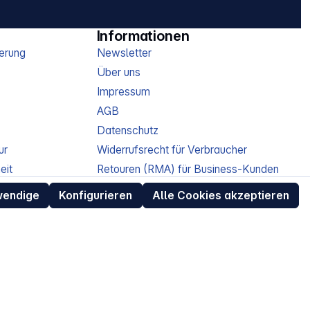
Informationen
erung
Newsletter
Über uns
Impressum
AGB
Datenschutz
ur
Widerrufsrecht für Verbraucher
eit
Retouren (RMA) für Business-Kunden
Entsorgungshinweise /
wendige
Konfigurieren
Alle Cookies akzeptieren
Altgeräterücknahme
Kundeninformation / Bestellablauf
Cookie-Einstellungen
EU Data Act