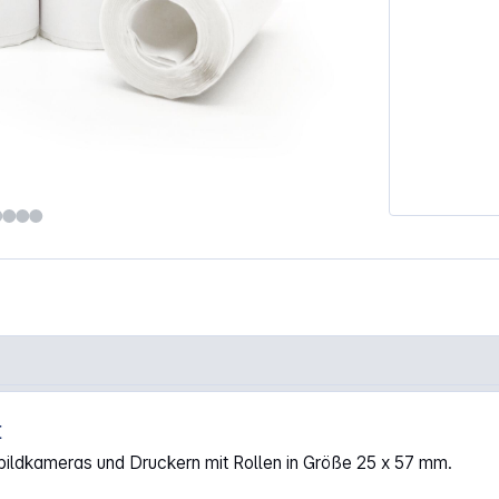
t
um Nachfüllen 5x"
bildkameras und Druckern mit Rollen in Größe 25 x 57 mm.