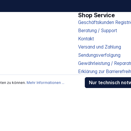
Shop Service
Geschäftskunden Registri
Beratung / Support
Kontakt
Versand und Zahlung
Sendungsverfolgung
Gewährleistung / Reparat
Erklärung zur Barrierefreih
Download-Center
Nur technisch not
eten zu können.
Mehr Informationen ...
Jobs
kosten
, wenn nicht anders beschrieben
rstellers / Lieferanten.