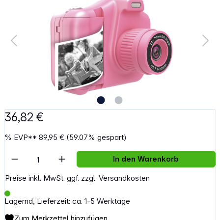
36,82 €
%
EVP**
89,95 €
(59.07% gespart)
Artikel Anzahl: Gib den gewünschten Wert e
In den Warenkorb
Preise inkl. MwSt. ggf. zzgl. Versandkosten
Lagernd, Lieferzeit: ca. 1-5 Werktage
Zum Merkzettel hinzufügen