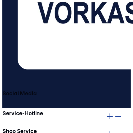
Social Media
gehe zu facebook
gehe zu instagram
Service-Hotline
Shop Service