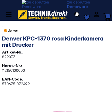
zur geprüften
Demoware
Denver KPC-1370 rosa Kinderkamera
mit Drucker
Artikel-Nr.:
829033
Herst.-Nr.:
112150100000
EAN-Code:
5706751072499
Bildergalerie überspringen