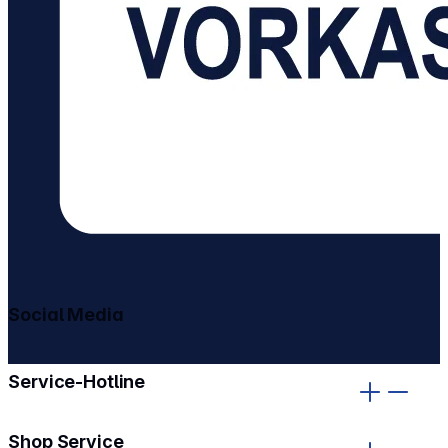
Social Media
gehe zu facebook
gehe zu instagram
Service-Hotline
Shop Service