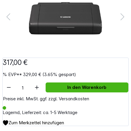
317,00 €
%
EVP**
329,00 €
(3.65% gespart)
Artikel Anzahl: Gib den gewünschten Wert e
In den Warenkorb
Preise inkl. MwSt. ggf. zzgl. Versandkosten
Lagernd, Lieferzeit: ca. 1-5 Werktage
Zum Merkzettel hinzufügen