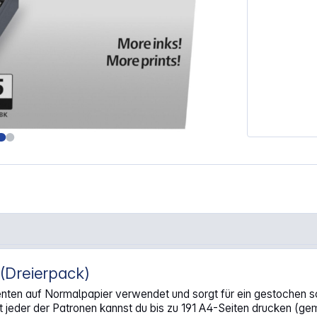
(Dreierpack)
ck"
n auf Normalpapier verwendet und sorgt für ein gestochen schar
t jeder der Patronen kannst du bis zu 191 A4-Seiten drucken (g