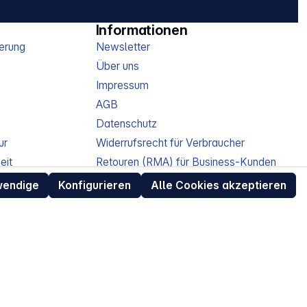
Informationen
erung
Newsletter
Über uns
Impressum
AGB
Datenschutz
ur
Widerrufsrecht für Verbraucher
eit
Retouren (RMA) für Business-Kunden
Entsorgungshinweise /
wendige
Konfigurieren
Alle Cookies akzeptieren
Altgeräterücknahme
Kundeninformation / Bestellablauf
Cookie-Einstellungen
EU Data Act