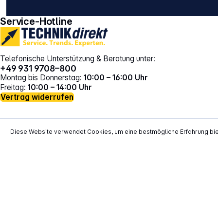
gehe zu facebook
gehe zu instagram
Service-Hotline
Telefonische Unterstützung & Beratung unter:
+49 931 9708–800
Montag bis Donnerstag:
10:00 – 16:00 Uhr
Freitag:
10:00 – 14:00 Uhr
Vertrag widerrufen
Diese Website verwendet Cookies, um eine bestmögliche Erfahrung bi
*
Alle Preise inkl. gesetzl. Mehrwertsteuer zzgl.
Versand
**
EVP = Empfohlener Verkaufspreis des He
Copyright © 2000 - 2026 TECHNIKdirekt -