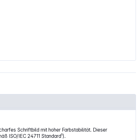
fes Schriftbild mit hoher Farbstabilität. Dieser
emäß ISO/IEC 24711 Standard¹).