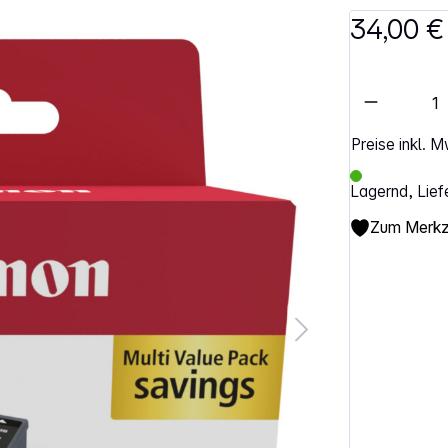
34,00 €
Artikel 
Preise inkl. 
Lagernd, Lief
Zum Merkze