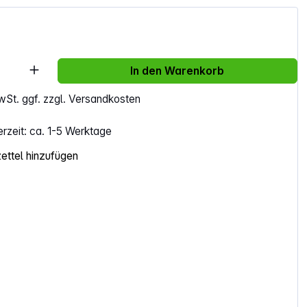
Anzahl: Gib den gewünschten Wert ein ode
In den Warenkorb
MwSt. ggf. zzgl. Versandkosten
erzeit: ca. 1-5 Werktage
ttel hinzufügen