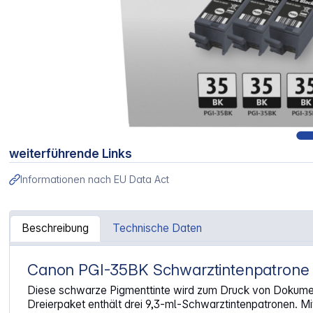
weiterführende Links
Informationen nach EU Data Act
Beschreibung
Technische Daten
Canon PGI-35BK Schwarztintenpatrone 
Artikelinformationen "Canon PGI-35 BK schwarz Triple Pa
Diese schwarze Pigmenttinte wird zum Druck von Dokumente
Dreierpaket enthält drei 9,3-ml-Schwarztintenpatronen. Mi