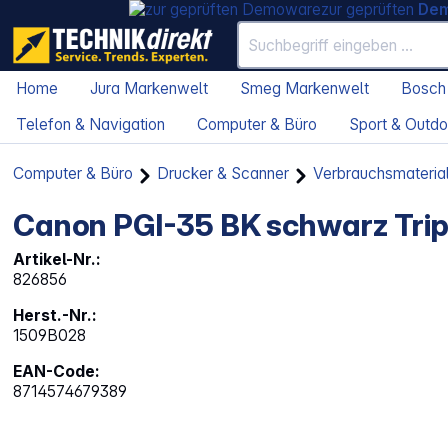
zur geprüften
De
Home
Jura Markenwelt
Smeg Markenwelt
Bosch
Telefon & Navigation
Computer & Büro
Sport & Outdo
Computer & Büro
Drucker & Scanner
Verbrauchsmateria
Canon PGI-35 BK schwarz Trip
Artikel-Nr.:
826856
Herst.-Nr.:
1509B028
EAN-Code:
8714574679389