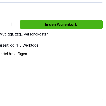
Anzahl: Gib den gewünschten Wert ein ode
In den Warenkorb
MwSt. ggf. zzgl. Versandkosten
erzeit: ca. 1-5 Werktage
ttel hinzufügen