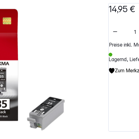
14,95 €
Artikel 
Preise inkl. 
Lagernd, Lief
Zum Merkze