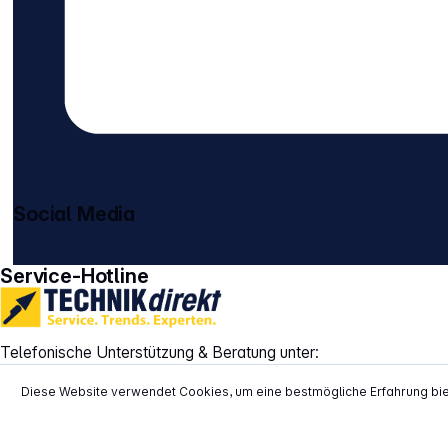
Social Media
gehe zu facebook
gehe zu instagram
Service-Hotline
Telefonische Unterstützung & Beratung unter:
+49 931 9708–800
Montag bis Donnerstag:
10:00 – 16:00 Uhr
Diese Website verwendet Cookies, um eine bestmögliche Erfahrung bi
Freitag:
10:00 – 14:00 Uhr
Vertrag widerrufen