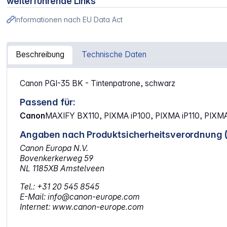
weiterführende Links
Informationen nach EU Data Act
Beschreibung
Technische Daten
Artikelinformationen "Canon PGI-35 BK schwarz"
Canon PGI-35 BK - Tintenpatrone, schwarz
Passend für:
Canon
MAXIFY BX110, PIXMA iP100, PIXMA iP110, PIXM
Angaben nach Produktsicherheitsverordnung 
Canon Europa N.V.
Bovenkerkerweg 59
NL 1185XB Amstelveen
Tel.: +31 20 545 8545
E-Mail: info@canon-europe.com
Internet: www.canon-europe.com