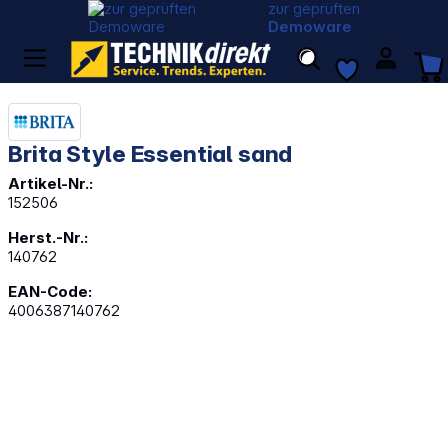
zur geprüften
Demoware
Brita Style Essential sand
Artikel-Nr.:
152506
Herst.-Nr.:
140762
EAN-Code:
4006387140762
Bildergalerie überspringen