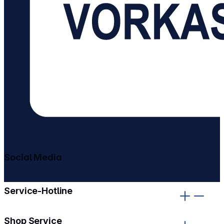
Social Media
gehe zu facebook
gehe zu instagram
Service-Hotline
Shop Service