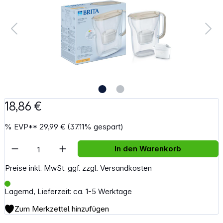
18,86 €
%
EVP**
29,99 €
(37.11% gespart)
Artikel Anzahl: Gib den gewünschten Wert e
In den Warenkorb
Preise inkl. MwSt. ggf. zzgl. Versandkosten
Lagernd, Lieferzeit: ca. 1-5 Werktage
Zum Merkzettel hinzufügen