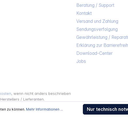
Beratung / Support
Kontakt
Versand und Zahlung
Sendungsverfolgung
Gewährleistung / Reparat
Erklärung zur Barrierefreih
Download-Center
Jobs
kosten
, wenn nicht anders beschrieben
rstellers / Lieferanten.
 Alle Rechte vorbehalten.
Nur technisch not
eten zu können.
Mehr Informationen ...