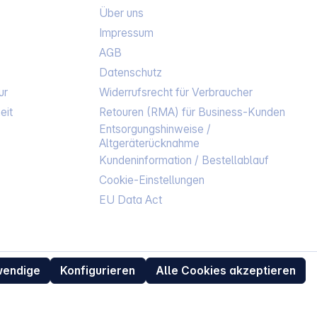
Über uns
Impressum
AGB
Datenschutz
ur
Widerrufsrecht für Verbraucher
eit
Retouren (RMA) für Business-Kunden
Entsorgungshinweise /
Altgeräterücknahme
Kundeninformation / Bestellablauf
Cookie-Einstellungen
EU Data Act
wendige
Konfigurieren
Alle Cookies akzeptieren