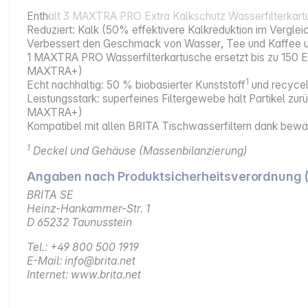
Enthält 3 MAXTRA PRO Extra Kalkschutz Wasserfilterkar
Reduziert: Kalk (50% effektivere Kalkreduktion im Vergle
Verbessert den Geschmack von Wasser, Tee und Kaffee u
1 MAXTRA PRO Wasserfilterkartusche ersetzt bis zu 150 Ei
MAXTRA+)
1
Echt nachhaltig: 50 % biobasierter Kunststoff
und recyce
Leistungsstark: superfeines Filtergewebe hält Partikel zur
MAXTRA+)
Kompatibel mit allen BRITA Tischwasserfiltern dank bew
1
Deckel und Gehäuse (Massenbilanzierung)
Angaben nach Produktsicherheitsverordnung 
BRITA SE
Heinz-Hankammer-Str. 1
D 65232 Taunusstein
Tel.: +49 800 500 1919
E-Mail: info@brita.net
Internet: www.brita.net