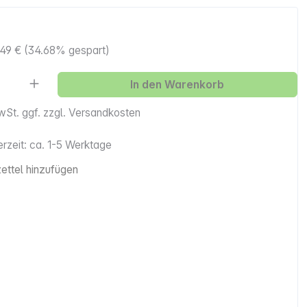
49 €
(34.68% gespart)
Anzahl: Gib den gewünschten Wert ein ode
In den Warenkorb
MwSt. ggf. zzgl. Versandkosten
erzeit: ca. 1-5 Werktage
ttel hinzufügen