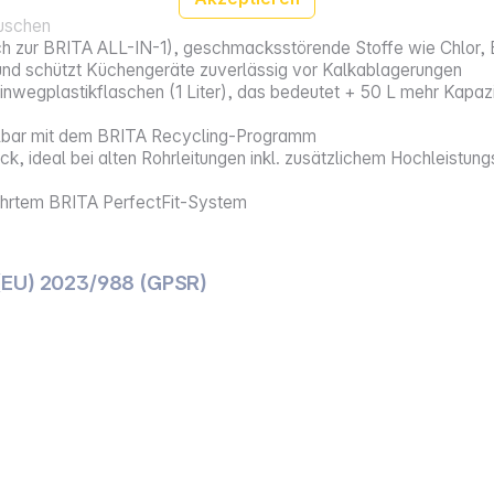
tuschen
ich zur BRITA ALL-IN-1), geschmacksstörende Stoffe wie Chlor, 
nd schützt Küchengeräte zuverlässig vor Kalkablagerungen
nwegplastikflaschen (1 Liter), das bedeutet + 50 L mehr Kapazit
lbar mit dem BRITA Recycling-Programm
ück, ideal bei alten Rohrleitungen inkl. zusätzlichem Hochleistun
ährtem BRITA PerfectFit-System
(EU) 2023/988 (GPSR)