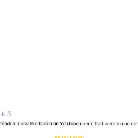
ck 3
fee und ultimativen Geräteschutz.
rstanden, dass Ihre Daten an YouTube übermittelt werden und da
Akzeptieren