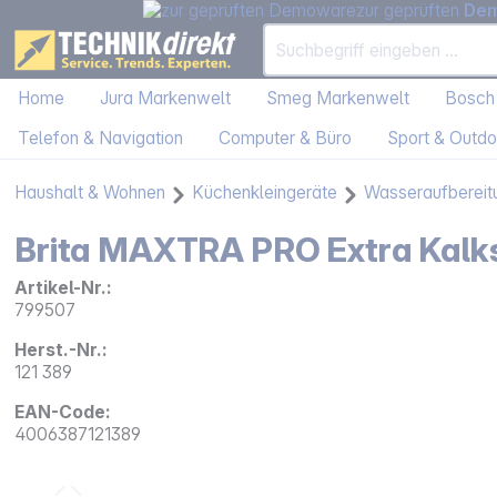
zur geprüften
De
Home
Jura Markenwelt
Smeg Markenwelt
Bosch
Telefon & Navigation
Computer & Büro
Sport & Outdo
Haushalt & Wohnen
Küchenkleingeräte
Wasseraufbereit
Brita MAXTRA PRO Extra Kalk
Artikel-Nr.:
799507
Herst.-Nr.:
121 389
EAN-Code:
4006387121389