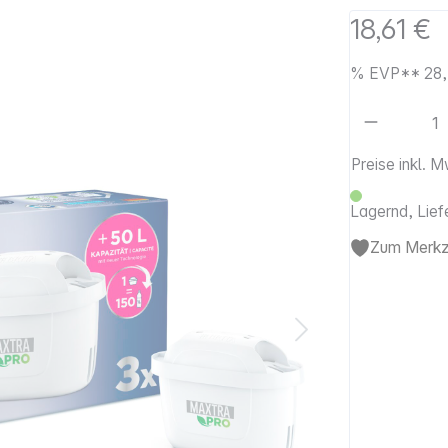
18,61 €
%
EVP**
28,
Artikel 
Preise inkl. 
Lagernd, Lief
Zum Merkze