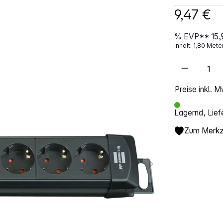
9,47 €
%
EVP**
15,
Inhalt:
1,80 Mete
Artikel 
Preise inkl. 
Lagernd, Lief
Zum Merkze