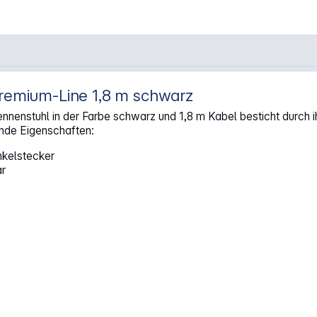
Premium-Line 1,8 m schwarz
ach Premium-Line 1,8m schwarz"
stuhl in der Farbe schwarz und 1,8 m Kabel besticht durch ihre 
ende Eigenschaften:
nkelstecker
ar