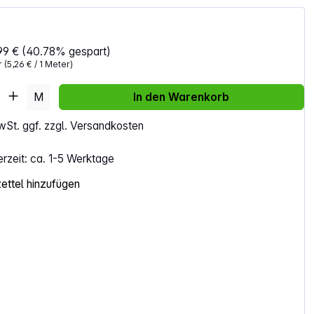
99 €
(40.78% gespart)
r
(5,26 € / 1 Meter)
Anzahl: Gib den gewünschten Wert ein ode
M
In den Warenkorb
MwSt. ggf. zzgl. Versandkosten
erzeit: ca. 1-5 Werktage
ttel hinzufügen