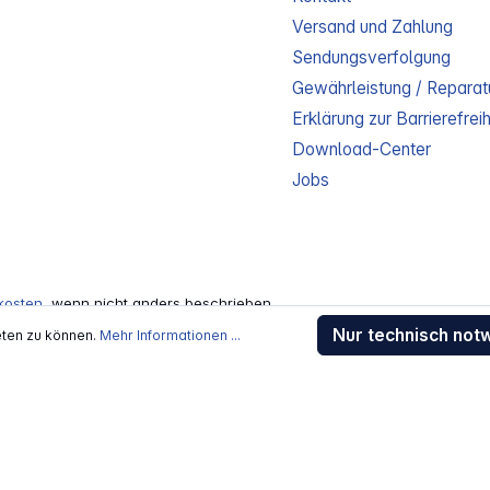
Versand und Zahlung
Sendungsverfolgung
Gewährleistung / Reparat
Erklärung zur Barrierefreih
Download-Center
Jobs
kosten
, wenn nicht anders beschrieben
rstellers / Lieferanten.
Nur technisch not
eten zu können.
Mehr Informationen ...
 Alle Rechte vorbehalten.