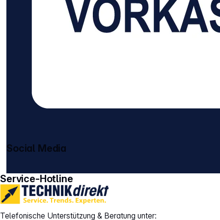
Social Media
gehe zu facebook
gehe zu instagram
Service-Hotline
Telefonische Unterstützung & Beratung unter: