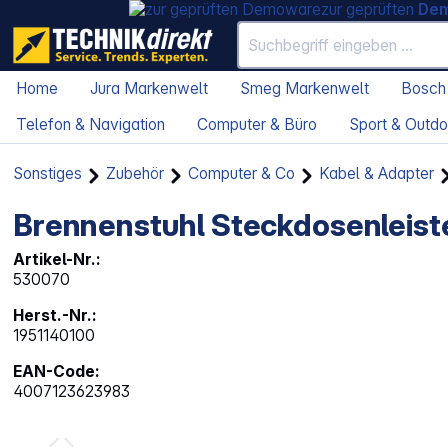
zur geprüften
De
Home
Jura Markenwelt
Smeg Markenwelt
Bosch
Telefon & Navigation
Computer & Büro
Sport & Outdo
Sonstiges
Zubehör
Computer & Co
Kabel & Adapter
Brennenstuhl Steckdosenleist
Artikel-Nr.:
530070
Herst.-Nr.:
1951140100
EAN-Code:
4007123623983