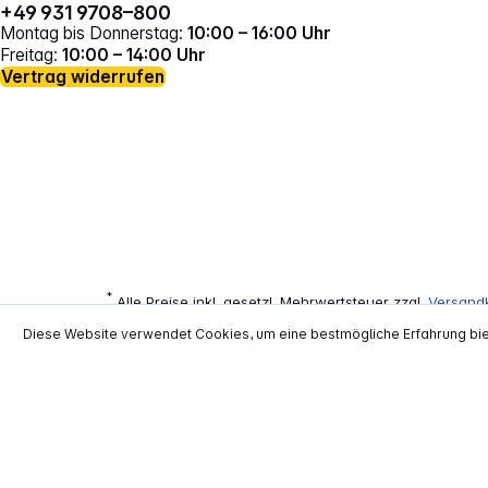
+49 931 9708–800
Montag bis Donnerstag:
10:00 – 16:00 Uhr
Freitag:
10:00 – 14:00 Uhr
Vertrag widerrufen
*
Alle Preise inkl. gesetzl. Mehrwertsteuer zzgl.
Versand
**
EVP = Empfohlener Verkaufspreis des He
Diese Website verwendet Cookies, um eine bestmögliche Erfahrung bi
Copyright © 2000 - 2026 TECHNIKdirekt -