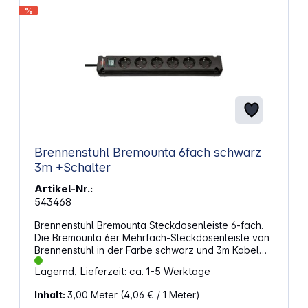
%
Brennenstuhl Bremounta 6fach schwarz
3m +Schalter
Artikel-Nr.:
543468
Brennenstuhl Bremounta Steckdosenleiste 6-fach.
Die Bremounta 6er Mehrfach-Steckdosenleiste von
Brennenstuhl in der Farbe schwarz und 3m Kabel
besticht durch ihre Qualität und Sicherheit in allen
Lagernd, Lieferzeit: ca. 1-5 Werktage
Bereichen. Sie ist nicht nur kindersicher, sondern
überzeugt außerdem durch folgende
Inhalt:
3,00 Meter
(4,06 € / 1 Meter)
Eigenschaften: Formschönes Design Steckdosen im