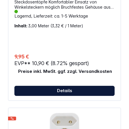
Steckdosentöpfe Komfortabler Einsatz von
Winkelsteckern möglich Bruchfestes Gehäuse aus
Spezialkunststoff Mit beleuchtetem Kontrollschalter
Lagernd, Lieferzeit: ca. 1-5 Werktage
Ergonomisch gestalteter Schutzkontaktstecker
2polig mit Schutzkontakt Technische Daten: 16 A,
Inhalt:
3,00 Meter
(3,32 € / 1 Meter)
250 V~, 3500 Watt Farbe: weiß
9,95 €
EVP**
10,90 €
(8.72% gespart)
Preise inkl. MwSt. ggf. zzgl. Versandkosten
Details
%