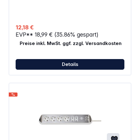
Winkel von 90° angeordnet Bestens geeignet zum
Anschluss von Winkelsteckern Die Abstände
ermöglichen den Betrieb von Netzgeräten
Beleuchteter Sicherheitsschalter, zweipolig
ein-/ausschaltbar Mehrfachstecker mit praktischen
12,18 €
Schraublöchern zur Wandmontage Stecksystem DE
EVP**
18,99 €
(35.86% gespart)
Preise inkl. MwSt. ggf. zzgl. Versandkosten
Details
%