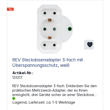
%
REV Steckdosenadapter 3-fach mit
Überspannungsschutz, weiß
Artikel-Nr.:
131317
REV Steckdosenadapter 3-fach. Entdecken Sie den
praktischen Mehrzweck-Adapter, der es Ihnen
ermöglicht, drei Geräte sicher an einer Steckdose
anzuschließen. Diese innovative Lösung schützt Ihre
Lagernd, Lieferzeit: ca. 1-5 Werktage
wertvollen Elektrogeräte effizient vor Schäden
durch Überspannungen. Dieser einfach zu