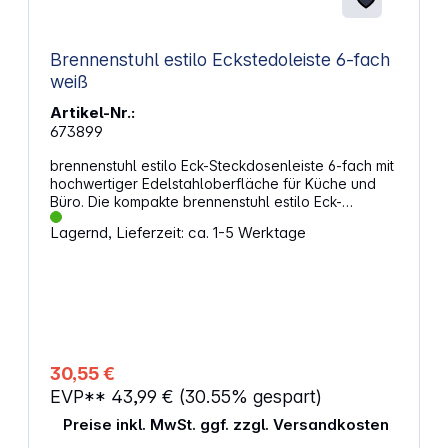
Brennenstuhl estilo Eckstedoleiste 6-fach
weiß
Artikel-Nr.:
673899
brennenstuhl estilo Eck-Steckdosenleiste 6-fach mit
hochwertiger Edelstahloberfläche für Küche und
Büro. Die kompakte brennenstuhl estilo Eck-
Steckdosenleiste aus hochbruchfestem Kunststoff
Lagernd, Lieferzeit: ca. 1-5 Werktage
und hochwertiger Edelstahloberfläche bringt Ihnen
Ordnung in Ihr Zuhause. Die universell einsetzbare
Steckdosenleiste lässt sich als
Küchensteckdosenleiste für Ihre Arbeitsplatte oder
als Tischsteckdosenleiste für Ihren Arbeitsplatz
durch Spezial-Klebepads leicht anbringen. Die
Küchen- oder Tisch-Steckdosenleiste kann sowohl
horizontal als auch vertikal angebracht werden. Die
30,55 €
Steckdosenleiste verfügt über 4 Schutzkontakt-
EVP**
43,99 €
(30.55% gespart)
Steckplätze und 2 Euro-Steckplätze, somit können
Sie mehrere Geräte gleichzeitig verwenden.
Preise inkl. MwSt. ggf. zzgl. Versandkosten
Eigenschaften: Kabellänge: 2 m Kabelbezeichnung: