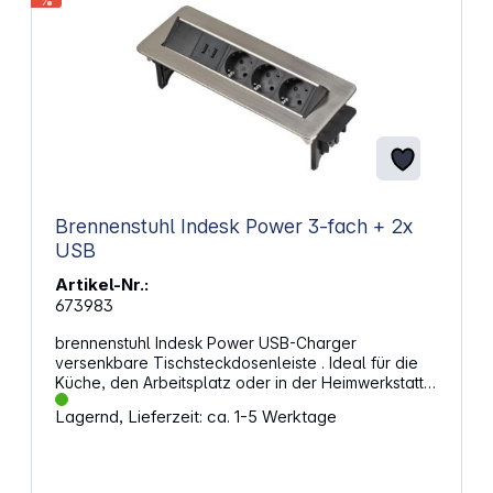
%
Brennenstuhl Indesk Power 3-fach + 2x
USB
Artikel-Nr.:
673983
brennenstuhl Indesk Power USB-Charger
versenkbare Tischsteckdosenleiste . Ideal für die
Küche, den Arbeitsplatz oder in der Heimwerkstatt.
Eigenschaften: Versenkbare Einbausteckdose zum
Lagernd, Lieferzeit: ca. 1-5 Werktage
Festeinbau Formschöner, robuster Rahmen und
Gehäuse aus Aluminiumlegierung 3er
Einbausteckdose mit 2 USB Ladebuchsen (max.
2100 mA für schnelles Aufladen) und 2m