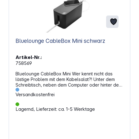
Bluelounge CableBox Mini schwarz
Artikel-Nr.:
758569
Bluelounge CableBox Mini Wer kennt nicht das
lästige Problem mit dem Kabelsalat?! Unter dem
Schreibtisch, neben dem Computer oder hinter der
Hi-Fi Anlage - überall diese herumliegenden,
Versandkostenfrei
verstaubten Kabel und Mehrfachsteckdosen. Die
Bluelounge CableBox Mini, eine schlichte und
formschöne Box mit Deckel und einem Schlitz an
Lagernd, Lieferzeit: ca. 1-5 Werktage
jeder Seite, ist die wohl einfachste und
intelligenteste Lösung für dieses Problem. Die
CableBox Mini ist eine kleinere Version der
legendären CableBox. Das Mini-Format eignet sich
hervorragend für Dreifachsteckdosen. So kannst du