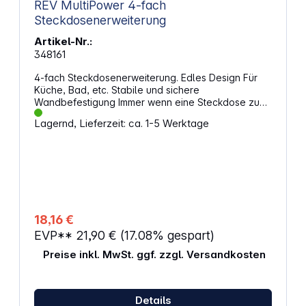
REV MultiPower 4-fach
Steckdosenerweiterung
Artikel-Nr.:
348161
4-fach Steckdosenerweiterung. Edles Design Für
Küche, Bad, etc. Stabile und sichere
Wandbefestigung Immer wenn eine Steckdose zu
wenig ist Quersitzende Steckdosen - ideal für
Lagernd, Lieferzeit: ca. 1-5 Werktage
Winkelstecker Abstandshalter flexibel an jede
Wandsteckdose anpassbar Mit Kinderschutz 230
V~, 50 Hz, 16 A, max. 3500 W
18,16 €
EVP**
21,90 €
(17.08% gespart)
Preise inkl. MwSt. ggf. zzgl. Versandkosten
Details