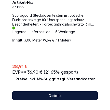
Artikel-Nr.:
441929
Supraguard Steckdosenleisten mit optischer
Funktionsanzeige für Überspannungsschutz.
Besonderheiten: - Farbe: anthrazit/schwarz- 3 m
Zuleitung H05VV-F 3G1,5- LxBxH: ca. 460 x 67 x
Lagernd, Lieferzeit: ca. 1-5 Werktage
43mm- Gewicht ca. 850 g- Geprüft gemäß Typ 3 /III-
3 Steckdosen mit Netzabtrennung bei
Inhalt:
3,00 Meter
(9,64 € / 1 Meter)
Überspannung- Die restlichen Steckdosen bleiben
betriebsbereit- Sicherung 6,3 A, austauschbar-
Technische Daten: 16 A, 250 V~, 3500 W-
Quersitzende Steckdosen - ideal für Winkelstecker
28,91 €
EVP**
36,90 €
(21.65% gespart)
Preise inkl. MwSt. ggf. zzgl. Versandkosten
Details