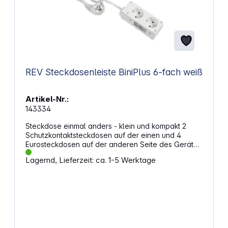
REV Steckdosenleiste BiniPlus 6-fach weiß
Artikel-Nr.:
143334
Steckdose einmal anders - klein und kompakt 2
Schutzkontaktsteckdosen auf der einen und 4
Eurosteckdosen auf der anderen Seite des Gerätes
6 Steckdosen auf engstem Raum Zuleitung 1,4 m,
Lagernd, Lieferzeit: ca. 1-5 Werktage
H05VV-F 3G1,5 mm² 2 x 16 A + 4 x 2,5 A 230 V~, 16
A, 50 Hz, max. 3500 W Mit Kinderschutz
Abmessungen (LxB): ca. 140 x 55 mm