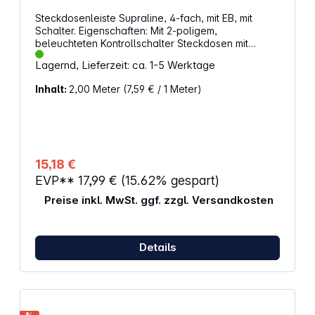
Steckdosenleiste Supraline, 4-fach, mit EB, mit
Schalter. Eigenschaften: Mit 2-poligem,
beleuchteten Kontrollschalter Steckdosen mit
erhöhtem Berührungsschutz Bruchfestes Gehäuse
Lagernd, Lieferzeit: ca. 1-5 Werktage
aus Spezialkunststoff Leitungssafe zur
Aufbewahrung des Anschlusskabels Länge
Inhalt:
2,00 Meter
(7,59 € / 1 Meter)
Anschlusskabel: 190 cm Geeignet für den
Innenbereich Alle Supraline Systemvorteile Stabiles
Kanalprofil, teilweise doppelwandig Quersitzende
Steckdosen - ideal für Winkelstecker Steckdosen in
einem Guss Verdeckte Befestigungsösen auf der
Rückseite Präsentationshaken kann entfernt werden
15,18 €
Leitungsaustritt nach beiden Seiten möglich
EVP**
17,99 €
(15.62% gespart)
Ergonomischer Schutzkontaktstecker (gewinkelt)
Massive, leistungsfähige Stromkontakte
Preise inkl. MwSt. ggf. zzgl. Versandkosten
Kabelknickschutz integriert Abmessungen (B x H x
T): ca. 295 x 70 x 42 mm
Details