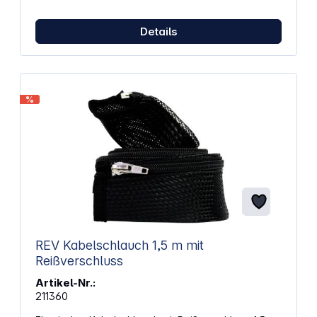
H05VV-F 3G1,5 Steckdosen mit erhöhtem
Berührungsschutz 4 Schutzkontakt-Steckdosen in
45° Anordnung 2 Euro-Steckdosen in 90°
Details
Anordnung
%
REV Kabelschlauch 1,5 m mit
Reißverschluss
Artikel-Nr.:
211360