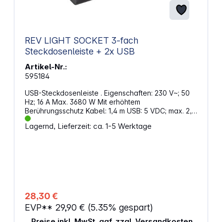
REV LIGHT SOCKET 3-fach
Steckdosenleiste + 2x USB
Artikel-Nr.:
595184
USB-Steckdosenleiste . Eigenschaften: 230 V~; 50
Hz; 16 A Max. 3680 W Mit erhöhtem
Berührungsschutz Kabel: 1,4 m USB: 5 VDC; max. 2,1
A (1 x 2,1 A oder 2 x 1,05 A); max. 10,5 W (max. 2 x
Lagernd, Lieferzeit: ca. 1-5 Werktage
5,25 W) Länge: ca. 20 cm Schutzart: IP 20
Leuchtmittel LED-Licht: 0,5 W LED 10 Lumen, 6500
Kelvin Mit Schalter (nur für LED-Licht)
28,30 €
EVP**
29,90 €
(5.35% gespart)
Preise inkl. MwSt. ggf. zzgl. Versandkosten