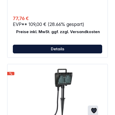
Kabellänge Schutzkontakt-Steckdosen in
45°Anordnung Mit erhöhtem Berührungsschutz:
Kunststoffplättchen verschließen die Kontakte der
Steckdose Einfacher, schneller Einbau
77,76 €
Ausschnittmaß: 276 x 93 mm Abmessungen (H x B x
EVP**
109,00 €
(28.66% gespart)
L): 32,0 x 11,0 x 11,5 Schutzart: IP20 Gewicht: 980 g
Preise inkl. MwSt. ggf. zzgl. Versandkosten
Details
%