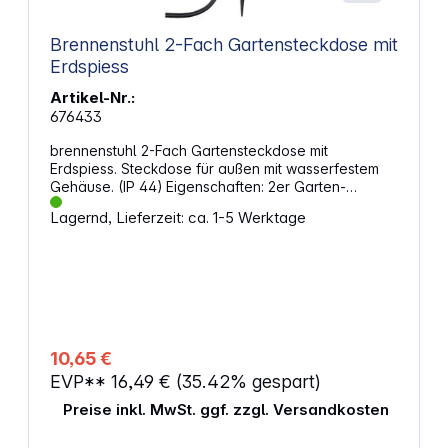
Brennenstuhl 2-Fach Gartensteckdose mit
Erdspiess
Artikel-Nr.:
676433
brennenstuhl 2-Fach Gartensteckdose mit
Erdspiess. Steckdose für außen mit wasserfestem
Gehäuse. (IP 44) Eigenschaften: 2er Garten-
Steckdose mit Erdspieß für den Einsatz im Freien
Lagernd, Lieferzeit: ca. 1-5 Werktage
1,4m Kabellänge Outdoor-Steckdosenleiste für den
ständigen Einsatz im Freien, zum Anschluss von
Gartenleuchten, Lichterketten, Radio, Elektrogrill
usw. Spieß und Gehäuse sind aus stabilem,
witterungsbeständigem Kunststoff und
spritzwasserfest Steckdose für außen mit Neopren-
Gummianschlussleitung und Schutzkontakt-Stecker
Mit selbstschließenden Klappdeckeln Neopren-
10,65 €
Gummianschlussleitung
EVP**
16,49 €
(35.42% gespart)
Preise inkl. MwSt. ggf. zzgl. Versandkosten