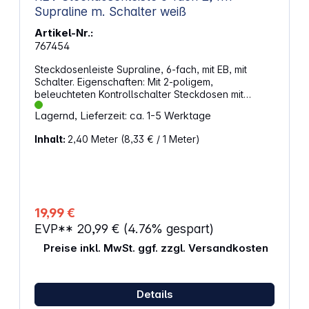
Supraline m. Schalter weiß
Artikel-Nr.:
767454
Steckdosenleiste Supraline, 6-fach, mit EB, mit
Schalter. Eigenschaften: Mit 2-poligem,
beleuchteten Kontrollschalter Steckdosen mit
erhöhtem Berührungsschutz Bruchfestes Gehäuse
Lagernd, Lieferzeit: ca. 1-5 Werktage
aus Spezialkunststoff Leitungssafe zur
Aufbewahrung der Zuleitung Länge Anschlusskabel:
Inhalt:
2,40 Meter
(8,33 € / 1 Meter)
240 cm Für den Innenbereich Alle Supraline
Systemvorteile Stabiles Kanalprofil, teilweise
doppelwandig Quersitzende Steckdosen - ideal für
Winkelstecker Steckdosen in einem Guss Verdeckte
Befestigungsösen auf der Rückseite
Präsentationshaken kann entfernt werden
19,99 €
Leitungsaustritt nach beiden Seiten möglich
EVP**
20,99 €
(4.76% gespart)
Ergonomischer Schutzkontaktstecker (gewinkelt)
Massive, leistungsfähige Stromkontakte
Preise inkl. MwSt. ggf. zzgl. Versandkosten
Kabelknickschutz integriert Abmessungen (B x H x
T): ca. 375 x 70 x 42 mm
Details