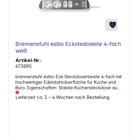
Brennenstuhl estilo Eckstedoleiste 4-fach
weiß
Artikel-Nr.:
673885
brennenstuhl estilo Eck-Steckdosenleiste 4-fach mit
hochwertiger Edelstahloberfläche für Küche und
Büro. Eigenschaften: Stabile Küchensteckdose aus
hochbruchfestem Kunststoff und hochwertiger
Lieferzeit ca. 3 – 4 Wochen nach Bestellung
Edelstahloberfläche bringt wieder Ordnung in Ihre
Küche oder Büro Die Küchensteckdosenleiste
überzeugt durch ihr tolles und innovatives Design
und passt sich optimal in Ihre Umgebung an - kann
sowohl horizontal als auch vertikal angebracht
werden Die Eck-Steckdosenleiste lässt sich einfach
mit Spezial-Klebepads anbringen (kein Bohren
notwendig) und ist somit variabel einsetzbar