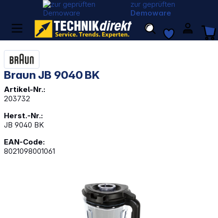
zur geprüften
Demoware
Braun JB 9040 BK
Artikel-Nr.:
203732
Herst.-Nr.:
JB 9040 BK
EAN-Code:
8021098001061
Bildergalerie überspringen