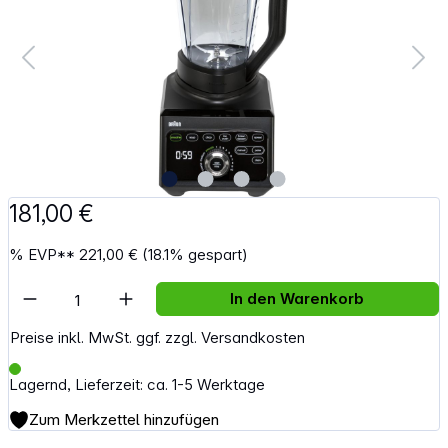
181,00 €
%
EVP**
221,00 €
(18.1% gespart)
Artikel Anzahl: Gib den gewünschten Wert e
In den Warenkorb
Preise inkl. MwSt. ggf. zzgl. Versandkosten
Lagernd, Lieferzeit: ca. 1-5 Werktage
Zum Merkzettel hinzufügen