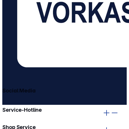
Social Media
gehe zu facebook
gehe zu instagram
Service-Hotline
Shop Service