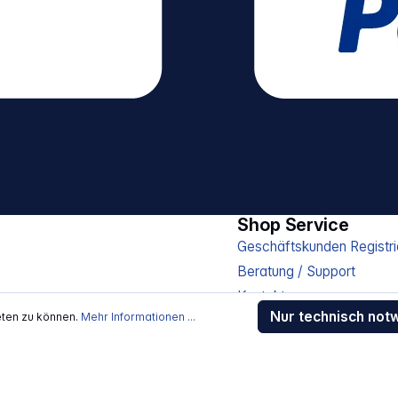
Shop Service
Geschäftskunden Registri
Beratung / Support
Kontakt
Nur technisch not
eten zu können.
Mehr Informationen ...
Versand und Zahlung
Sendungsverfolgung
Gewährleistung / Reparat
Erklärung zur Barrierefreih