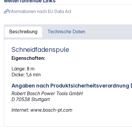
weiterführende Links
Informationen nach EU Data Act
Beschreibung
Technische Daten
Schneidfadenspule
Artikelinformationen "Bosch Trimmerfadenspule Pro-Tap
Eigenschaften:
Länge: 8 m
Dicke: 1,6 mm
Angaben nach Produktsicherheitsverordnung 
Robert Bosch Power Tools GmbH
D 70538 Stuttgart
Internet: www.bosch-pt.com