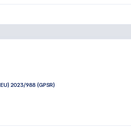
 1,6mm x 8m"
(EU) 2023/988 (GPSR)