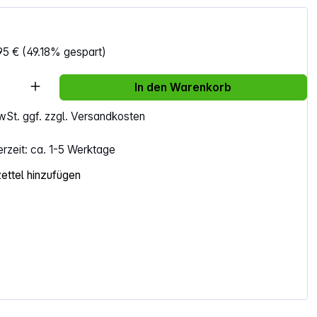
95 €
(49.18% gespart)
Anzahl: Gib den gewünschten Wert ein ode
In den Warenkorb
MwSt. ggf. zzgl. Versandkosten
erzeit: ca. 1-5 Werktage
ttel hinzufügen