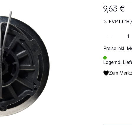
9,63 €
%
EVP**
18,
Artikel 
Preise inkl. 
Lagernd, Lief
Zum Merkze