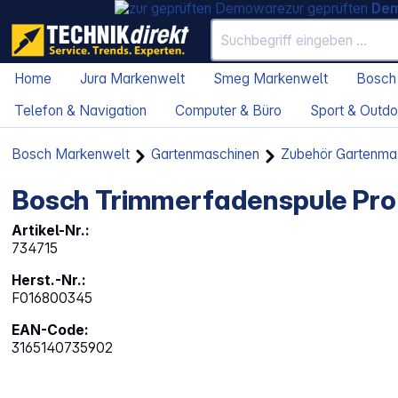
zur geprüften
De
Home
Jura Markenwelt
Smeg Markenwelt
Bosch
Telefon & Navigation
Computer & Büro
Sport & Outdo
Bosch Markenwelt
Gartenmaschinen
Zubehör Gartenma
Bosch Trimmerfadenspule Pro
Artikel-Nr.:
734715
Herst.-Nr.:
F016800345
EAN-Code:
3165140735902