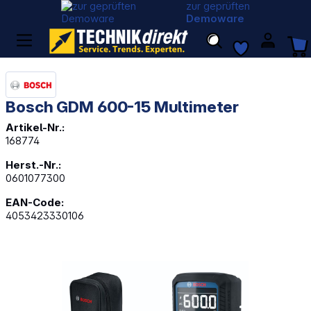
zur geprüften
Demoware
Bosch GDM 600-15 Multimeter
Artikel-Nr.:
168774
Herst.-Nr.:
0601077300
EAN-Code:
4053423330106
Bildergalerie überspringen