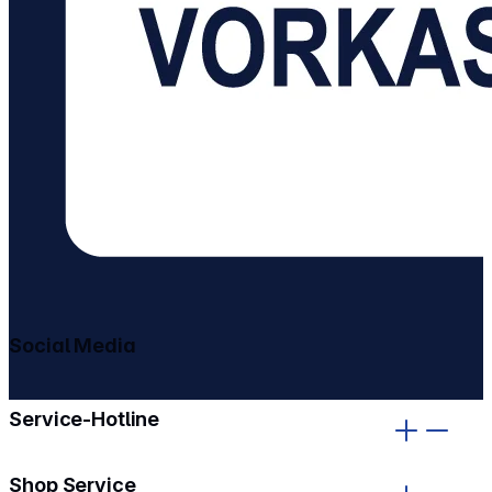
Social Media
gehe zu facebook
gehe zu instagram
Service-Hotline
Shop Service