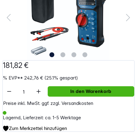
181,82 €
%
EVP**
242,76 €
(25.1% gespart)
Artikel Anzahl: Gib den gewünschten Wert e
In den Warenkorb
Preise inkl. MwSt. ggf. zzgl. Versandkosten
Lagernd, Lieferzeit: ca. 1-5 Werktage
Zum Merkzettel hinzufügen