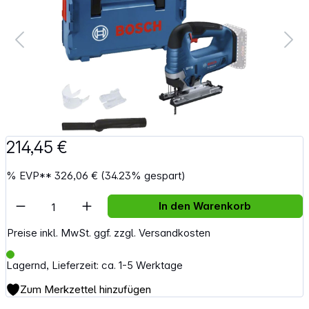
214,45 €
%
EVP**
326,06 €
(34.23% gespart)
Artikel Anzahl: Gib den gewünschten Wert e
In den Warenkorb
Preise inkl. MwSt. ggf. zzgl. Versandkosten
Lagernd, Lieferzeit: ca. 1-5 Werktage
Zum Merkzettel hinzufügen