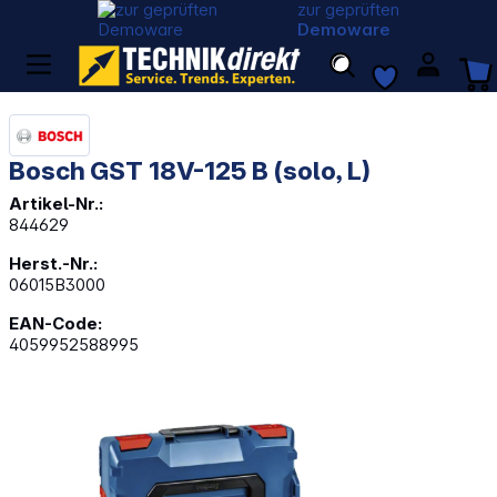
zur geprüften
Demoware
Bosch GST 18V-125 B (solo, L)
Artikel-Nr.:
844629
Herst.-Nr.:
06015B3000
EAN-Code:
4059952588995
Bildergalerie überspringen