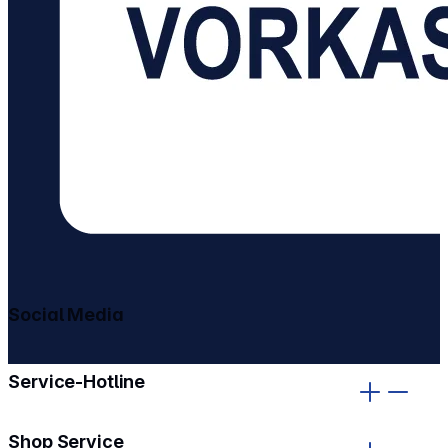
Social Media
gehe zu facebook
gehe zu instagram
Service-Hotline
Shop Service