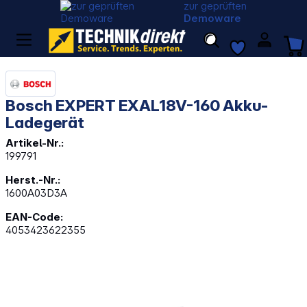
zur geprüften
Demoware
Bosch EXPERT EXAL18V-160 Akku-
Ladegerät
Artikel-Nr.:
199791
Herst.-Nr.:
1600A03D3A
EAN-Code:
4053423622355
Bildergalerie überspringen