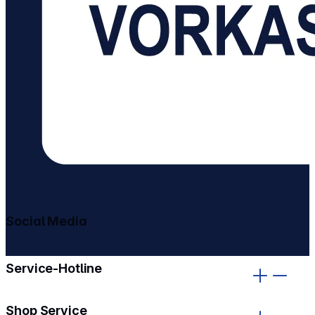
Social Media
gehe zu facebook
gehe zu instagram
Service-Hotline
Shop Service