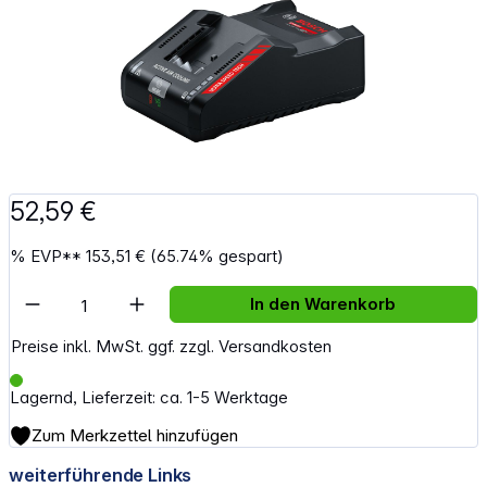
52,59 €
%
EVP**
153,51 €
(65.74% gespart)
Artikel Anzahl: Gib den gewünschten Wert e
In den Warenkorb
Preise inkl. MwSt. ggf. zzgl. Versandkosten
Lagernd, Lieferzeit: ca. 1-5 Werktage
Zum Merkzettel hinzufügen
weiterführende Links