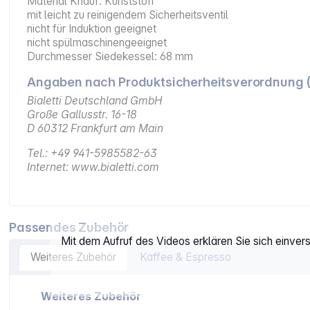
Material Knauf: Kunststoff
mit leicht zu reinigendem Sicherheitsventil
nicht für Induktion geeignet
nicht spülmaschinengeeignet
Durchmesser Siedekessel: 68 mm
Angaben nach Produktsicherheitsverordnung 
Bialetti Deutschland GmbH
Große Gallusstr. 16-18
D 60312 Frankfurt am Main
Tel.: +49 941-5985582-63
Internet: www.bialetti.com
Passendes Zubehör
Mit dem Aufruf des Videos erklären Sie sich einve
Weiteres Zubehör
Kaffee & Espresso
Artikelgalerie überspringen
Weiteres Zubehör