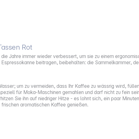
Tassen Rot
ie Jahre immer wieder verbessert, um sie zu einem ergonomisc
er Espressokanne beitragen, beibehalten: die Sammelkammer, der 
asser; um zu vermeiden, dass Ihr Kaffee zu wässrig wird, füllen
iell für Moka-Maschinen gemahlen und darf nicht zu fein sein. F
hitzen Sie ihn auf niedriger Hitze - es lohnt sich, ein paar Min
ie frischen aromatischen Kaffee genießen.