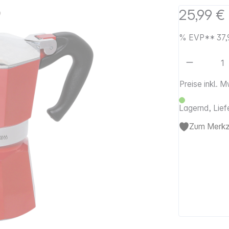
25,99 €
%
EVP**
37,
Artikel 
Preise inkl. 
Lagernd, Lief
Zum Merkze