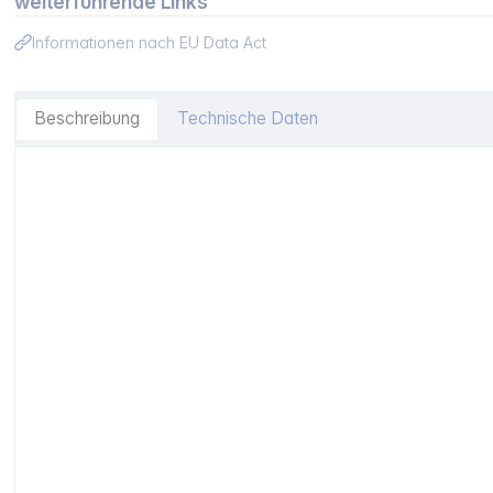
weiterführende Links
Informationen nach EU Data Act
Beschreibung
Technische Daten
Artikelinformationen "Bialetti Moka Express 3TZ rossa"