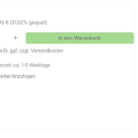
95 €
(31.52% gespart)
Anzahl: Gib den gewünschten Wert ein ode
In den Warenkorb
MwSt. ggf. zzgl. Versandkosten
erzeit: ca. 1-5 Werktage
ttel hinzufügen