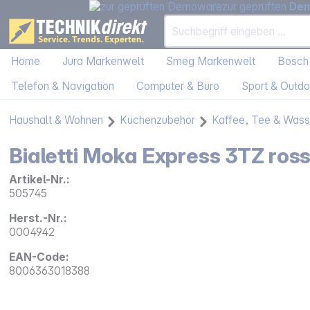
zur geprüften
De
Home
Jura Markenwelt
Smeg Markenwelt
Bosch
Telefon & Navigation
Computer & Büro
Sport & Outdo
Haushalt & Wohnen
Küchenzubehör
Kaffee, Tee & Wass
Bialetti Moka Express 3TZ ros
Artikel-Nr.:
505745
Herst.-Nr.:
0004942
EAN-Code:
8006363018388