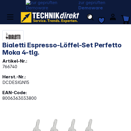
zur geprüften
Demoware
Bialetti Espresso-Löffel-Set Perfetto
Moka 4-tlg.
Artikel-Nr.:
766740
Herst.-Nr.:
DCDESIGN15
EAN-Code:
8006363033800
Bildergalerie überspringen