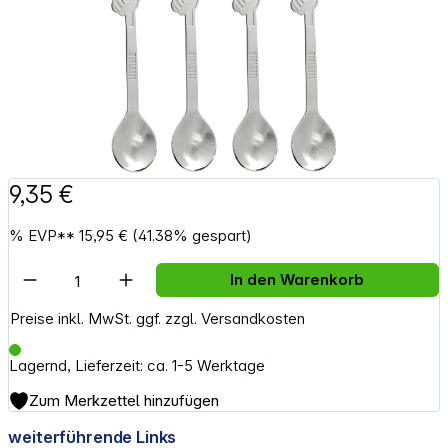
9,35 €
%
EVP**
15,95 €
(41.38% gespart)
Artikel Anzahl: Gib den gewünschten Wert e
In den Warenkorb
Preise inkl. MwSt. ggf. zzgl. Versandkosten
Lagernd, Lieferzeit: ca. 1-5 Werktage
Zum Merkzettel hinzufügen
weiterführende Links