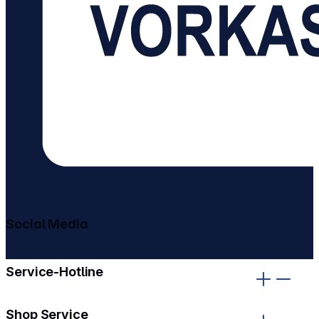
Social Media
gehe zu facebook
gehe zu instagram
Service-Hotline
Shop Service