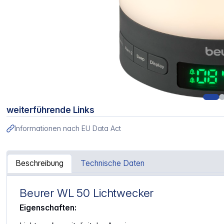
weiterführende Links
Informationen nach EU Data Act
Beschreibung
Technische Daten
Beurer WL 50 Lichtwecker
Artikelinformationen "Beurer WL 50 Lichtwecker"
Eigenschaften: