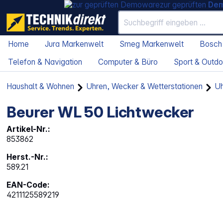
zur geprüften
De
Home
Jura Markenwelt
Smeg Markenwelt
Bosch
Telefon & Navigation
Computer & Büro
Sport & Outdo
Haushalt & Wohnen
Uhren, Wecker & Wetterstationen
Uh
Beurer WL 50 Lichtwecker
Artikel-Nr.:
853862
Herst.-Nr.:
589.21
EAN-Code:
4211125589219