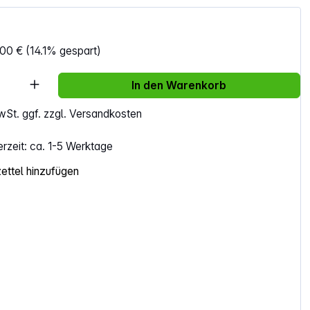
,00 €
(14.1% gespart)
Anzahl: Gib den gewünschten Wert ein ode
In den Warenkorb
MwSt. ggf. zzgl. Versandkosten
erzeit: ca. 1-5 Werktage
ttel hinzufügen