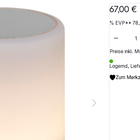
67,00 €
%
EVP**
78
Artikel 
Preise inkl. 
Lagernd, Lief
Zum Merkze