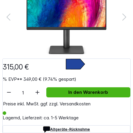
315,00 €
%
EVP**
349,00 €
(9.74% gespart)
Artikel Anzahl: Gib den gewünschten Wert e
In den Warenkorb
Preise inkl. MwSt. ggf. zzgl. Versandkosten
Lagernd, Lieferzeit: ca. 1-5 Werktage
Altgeräte-Rücknahme