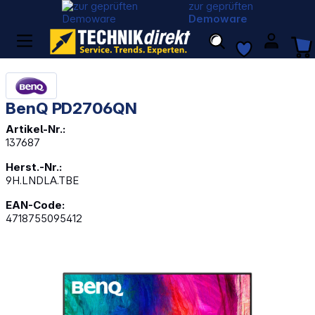
zur geprüften
Demoware
BenQ PD2706QN
Artikel-Nr.:
137687
Herst.-Nr.:
9H.LNDLA.TBE
EAN-Code:
4718755095412
Bildergalerie überspringen