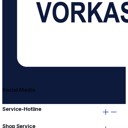
Social Media
gehe zu facebook
gehe zu instagram
Service-Hotline
Shop Service