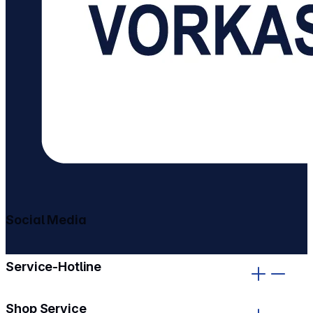
Social Media
gehe zu facebook
gehe zu instagram
Service-Hotline
Shop Service