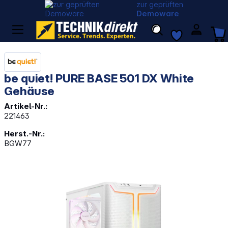
zur geprüften
Demoware
be quiet! PURE BASE 501 DX White
Gehäuse
Artikel-Nr.:
221463
Herst.-Nr.:
BGW77
Bildergalerie überspringen