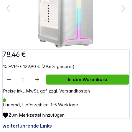
78,46 €
%
EVP**
129,90 €
(39.6% gespart)
Artikel Anzahl: Gib den gewünschten Wert e
In den Warenkorb
Preise inkl. MwSt. ggf. zzgl. Versandkosten
Lagernd, Lieferzeit: ca. 1-5 Werktage
Zum Merkzettel hinzufügen
weiterführende Links