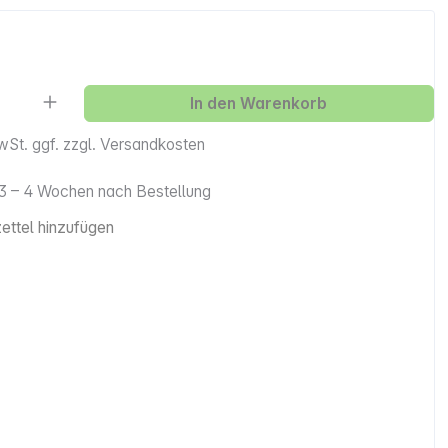
Anzahl: Gib den gewünschten Wert ein ode
In den Warenkorb
MwSt. ggf. zzgl. Versandkosten
. 3 – 4 Wochen nach Bestellung
ttel hinzufügen