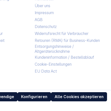
Über uns
Impressum
AGB
Datenschutz
ur
Widerrufsrecht für Verbraucher
eit
Retouren (RMA) für Business-Kunden
Entsorgungshinweise /
Altgeräterücknahme
Kundeninformation / Bestellablauf
Cookie-Einstellungen
EU Data Act
wendige
Konfigurieren
Alle Cookies akzeptieren