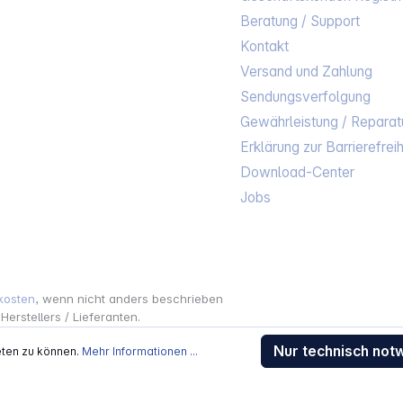
Beratung / Support
Kontakt
Versand und Zahlung
Sendungsverfolgung
Gewährleistung / Reparat
Erklärung zur Barrierefreih
Download-Center
Jobs
kosten
, wenn nicht anders beschrieben
rstellers / Lieferanten.
 Alle Rechte vorbehalten.
Nur technisch not
eten zu können.
Mehr Informationen ...