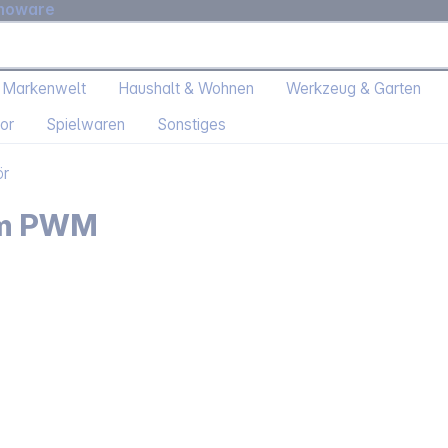
moware
 Markenwelt
Haushalt & Wohnen
Werkzeug & Garten
or
Spielwaren
Sonstiges
ör
0mm PWM