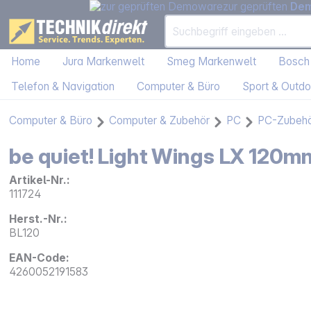
zur geprüften
De
Home
Jura Markenwelt
Smeg Markenwelt
Bosch
Telefon & Navigation
Computer & Büro
Sport & Outdo
Computer & Büro
Computer & Zubehör
PC
PC-Zubeh
be quiet! Light Wings LX 12
Artikel-Nr.:
111724
Herst.-Nr.:
BL120
EAN-Code:
4260052191583