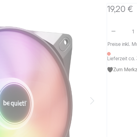
19,20 €
Artikel 
Preise inkl. 
Lieferzeit ca
Zum Merkze