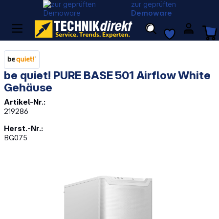
zur geprüften
Demoware
be quiet! PURE BASE 501 Airflow White
Gehäuse
Artikel-Nr.:
219286
Herst.-Nr.:
BG075
Bildergalerie überspringen