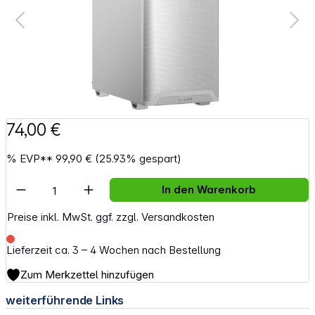
74,00 €
%
EVP**
99,90 €
(25.93% gespart)
Artikel Anzahl: Gib den gewünschten Wert e
In den Warenkorb
Preise inkl. MwSt. ggf. zzgl. Versandkosten
Lieferzeit ca. 3 – 4 Wochen nach Bestellung
Zum Merkzettel hinzufügen
weiterführende Links