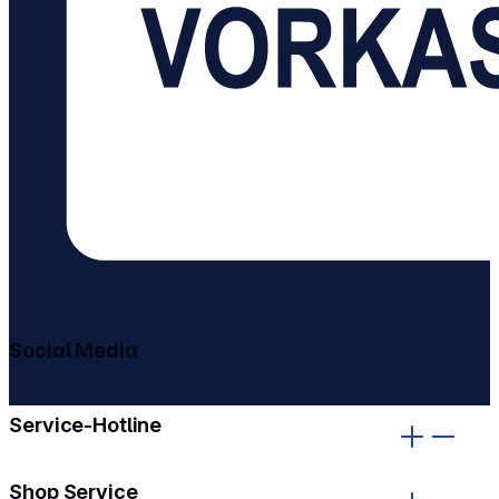
Social Media
gehe zu facebook
gehe zu instagram
Service-Hotline
Shop Service