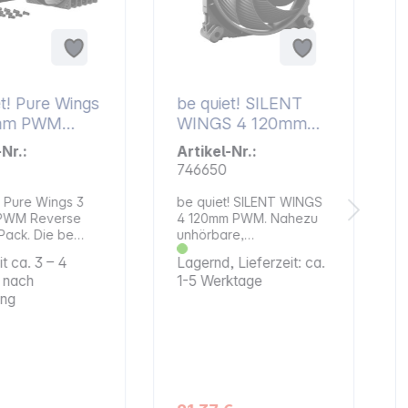
et! Pure Wings
be quiet! SILENT
mm PWM
WINGS 4 120mm
e 3-Pack
PWM
-Nr.:
Artikel-Nr.:
746650
! Pure Wings 3
be quiet! SILENT WINGS
PWM Reverse
4 120mm PWM. Nahezu
Pack. Die be
unhörbare,
ure Wings 3 sind
ausgezeichnete Kühlung
it ca. 3 – 4
Lagernd, Lieferzeit: ca.
üfter sind leise
Highlights: Silent Wings 4
 nach
1-5 Werktage
tungsstarke
120mm kombiniert alle
ung
üfter, die
Eigenschaften eines
für seitliche
nahezu unhörbaren mit
ere Lufteinlässe
denen eines extrem
lt wurden. Dank
performanten Lüfters und
mgedrehten
ist die perfekte Wahl für
tter bieten sie
anspruchsvollste
ftdruck und sind
Anwendungen.