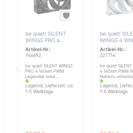
be quiet! SILENT
be quiet! SI
WINGS PRO 4
WINGS 4 Whi
140mm PWM
140mm PW
Artikel-Nr.:
Artikel-Nr.:
746692
227714
be quiet! SILENT WINGS
be quiet! SILEN
PRO 4 140mm PWM.
4 140mm PWM Wh
Legendär leise,
Nahezu unhörba
unvergleiche
ausgezeichnete
Lagernd, Lieferzeit: ca.
Lagernd, Lieferz
Performance und
Highlights: Silent Wings 4
1-5 Werktage
1-5 Werktage
Features Highlights:
140mm PWM komb
Silent Wings Pro 4
alle Eigenschaft
140mm PWM ist der
nahezu unhörbar
fortschrittlichste,
denen eines ext
leistungsstärkste und
performanten Lü
vielseitigste Lüfter von
ist die perfekte 
d
be quiet! Optimierte
anspruchsvollst
Lüfterblätter für höchste
Anwendungen Optimierte