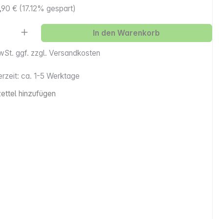
,90 €
(17.12% gespart)
Anzahl: Gib den gewünschten Wert ein ode
In den Warenkorb
MwSt. ggf. zzgl. Versandkosten
erzeit: ca. 1-5 Werktage
ttel hinzufügen