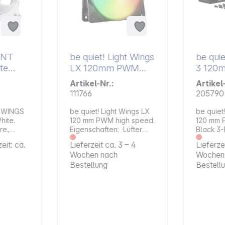
LENT
be quiet! Light Wings
be qui
te
LX 120mm PWM
3 120
M
high speed
Revers
Artikel-Nr.:
Artikel
111766
205790
T WINGS
be quiet! Light Wings LX
be quiet
ite.
120 mm PWM high speed.
120 mm 
re,
Eigenschaften: Lüfter
Black 3-
 Kühlung
(Anzahl): 1
quiet! P
eit: ca.
Lieferzeit ca. 3 – 4
Lieferze
Lüfterdurchmesser: 120
120 mm L
Wochen nach
Wochen
iniert
mm Maximale
und leis
Bestellung
Bestell
en eines
Lüftergeschwindigkeit:
Gehäusel
en mit
2100 U pro Minute
speziell 
rem
Maximaler Luftdurchsatz
oder unt
fters und
(CFM): 61,8 Maximaler
entwicke
Wahl für
Luftdruck: 2,51 mm-H2O
ihrer u
e
Maximaler
Lüfterblä
Geräuschpegel:
hohen Lu