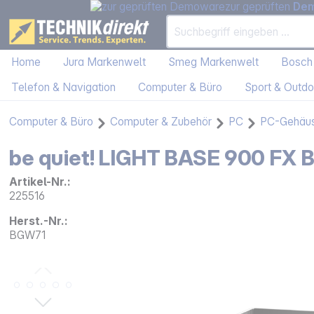
zur geprüften
De
Home
Jura Markenwelt
Smeg Markenwelt
Bosch
Telefon & Navigation
Computer & Büro
Sport & Outdo
Computer & Büro
Computer & Zubehör
PC
PC-Gehäu
be quiet! LIGHT BASE 900 FX 
Artikel-Nr.:
225516
Herst.-Nr.:
BGW71
Bildergalerie überspringen