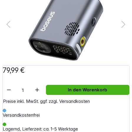
79,99 €
Artikel Anzahl: Gib den gewünschten Wert e
In den Warenkorb
Preise inkl. MwSt. ggf. zzgl. Versandkosten
Versandkostenfrei
Lagernd, Lieferzeit: ca. 1-5 Werktage