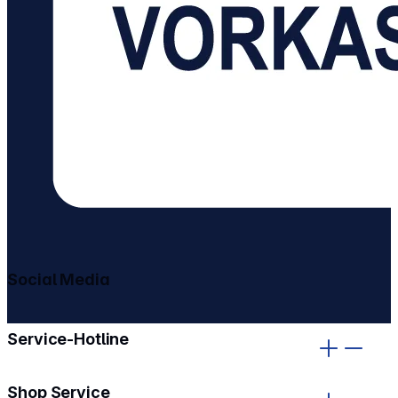
Social Media
gehe zu facebook
gehe zu instagram
Service-Hotline
Shop Service