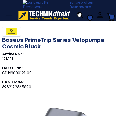
zur geprüften
Demoware
Baseus PrimeTrip Series Velopumpe
Cosmic Black
Artikel-Nr.:
171651
Herst.-Nr.:
C11169000121-00
EAN-Code:
6932172665890
Bildergalerie überspringen