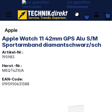
zur geprüften
Demoware
Apple Watch 11 42mm GPS Alu S/M
Sportarmband diamantschwarz/sch
Artikel-Nr.:
195983
Herst.-Nr.:
MEQT4ZR/A
EAN-Code:
0195950631388
Bildergalerie überspringen