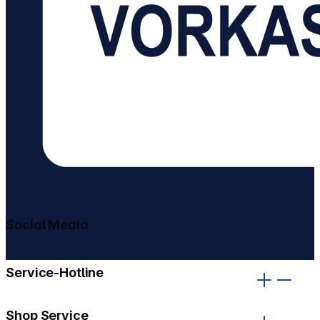
Social Media
gehe zu facebook
gehe zu instagram
Service-Hotline
Shop Service