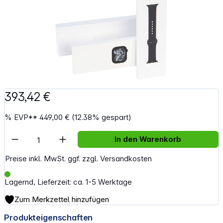
393,42 €
%
EVP**
449,00 €
(12.38% gespart)
Artikel Anzahl: Gib den gewünschten Wert e
In den Warenkorb
Preise inkl. MwSt. ggf. zzgl. Versandkosten
Lagernd, Lieferzeit: ca. 1-5 Werktage
Zum Merkzettel hinzufügen
Produkteigenschaften